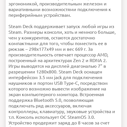
встроенной
эргономикой, производительным железом и
памяти
Процессор
Гибридный процессор AMD;
вариативными возможностями подключения к
ЦП: Zen 2 4c/8t, 2,4–3,5 ГГц
(до 448 гигафлопс FP32);
Внимание:
HTML не поддерживается! Используйте
Графический процессор: 8
обычный текст!
периферийным устройствам.
RDNA с двумя
вычислительными
Рейтинг
Плохо
Хорошо
блоками, 1,0 ГГц–1,6 ГГц (до
1,6 терафлопс FP32)
Продолжить
Операционная
SteamOS 3.0
система
Steam Deck поддерживает запуск любой игры из
Габариты
298 мм x 117 мм x 49 мм
Время
Батарея 40 Вт·ч, от 2 до 8
Steam. Размеры консоли, хоть и немного больше,
автономной
часов игры
работы
чем у конкурентов, остаются достаточно
Оперативная
16 ГБ LPDDR5
память
Wi-Fi
Двухдиапазонный
компактными для того, чтобы поместить ее в
радиосигнал Wi-Fi, 2,4 ГГц и
5 ГГц, 2 x 2 MIMO, IEEE
802,11a/b/g/n/ac
рюкзак – 298х177х49 мм и вес 669 г. За
Bluetooth
Bluetooth 5.0 (поддержка
контроллеров, аксессуаров
и звуковых устройств)
производительность отвечает процессор AMD,
Ошибка в описании?
построенный на архитектурах Zen 2 и RDNA 2.
Игры выводятся на дисплей диагональю 7” в
разрешении 1280х800. Steam Deck оснащен
интерфейсом 3.5 мм jack для подключения
наушников и портом USB Type-C, посредством
которого возможно вывести изображение на
экран компьютерного монитора. Встроенная
поддержка Bluetooth 5.0, позволяющая
подключать ряд аксессуаров, включая
контроллеры, клавиатуру, звуковые устройства и
т.п. Консоль использует ОС SteamOS 3.0.
Устройство продержит заряд до 8 часов за счет