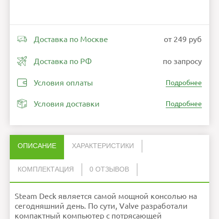
Доставка по Москве
от 249 руб
Доставка по РФ
по запросу
Условия оплаты
Подробнее
Условия доставки
Подробнее
ОПИСАНИЕ
ХАРАКТЕРИСТИКИ
КОМПЛЕКТАЦИЯ
0 ОТЗЫВОВ
Нет отзывов об этом товаре.
Разрешение
Консоль
1280 на 800 пикселей
1
дисплея
Steam Deck является самой мощной консолью на
Чехол
1
НАПИСАТЬ ОТЗЫВ
Частота
60 Гц
обновления
сегодняшний день. По сути, Valve разработали
Аудио
Стерео со встроенной
цифровой обработкой
сигналов для эффекта
компактный компьютер с потрясающей
полного погружения
Объем
512 гб