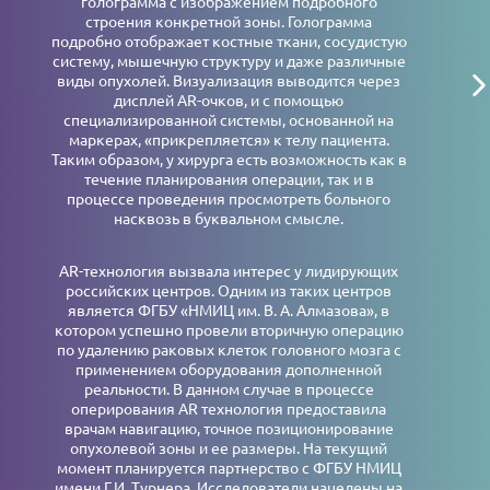
голограмма с изображением подробного
строения конкретной зоны. Голограмма
подробно отображает костные ткани, сосудистую
систему, мышечную структуру и даже различные
виды опухолей. Визуализация выводится через
дисплей AR-очков, и с помощью
специализированной системы, основанной на
маркерах, «прикрепляется» к телу пациента.
Таким образом, у хирурга есть возможность как в
течение планирования операции, так и в
процессе проведения просмотреть больного
насквозь в буквальном смысле.
AR-технология вызвала интерес у лидирующих
российских центров. Одним из таких центров
является ФГБУ «НМИЦ им. В. А. Алмазова», в
котором успешно провели вторичную операцию
по удалению раковых клеток головного мозга с
применением оборудования дополненной
реальности. В данном случае в процессе
оперирования AR технология предоставила
врачам навигацию, точное позиционирование
опухолевой зоны и ее размеры. На текущий
момент планируется партнерство с ФГБУ НМИЦ
имени Г.И. Турнера. Исследователи нацелены на