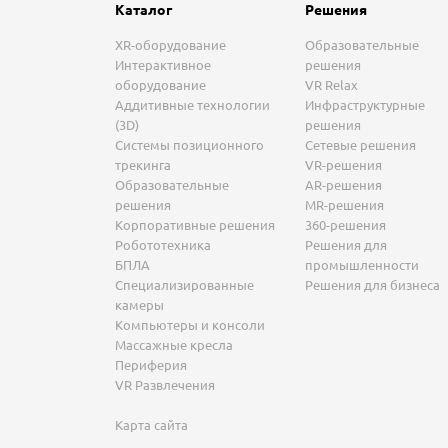
Каталог
Решения
XR-оборудование
Образовательные
Интерактивное
решения
оборудование
VR Relax
Аддитивные технологии
Инфраструктурные
(3D)
решения
Системы позиционного
Сетевые решения
трекинга
VR-решения
Образовательные
AR-решения
решения
MR-решения
Корпоративные решения
360-решения
Робототехника
Решения для
БПЛА
промышленности
Специализированные
Решения для бизнеса
камеры
Компьютеры и консоли
Массажные кресла
Периферия
VR Развлечения
Карта сайта