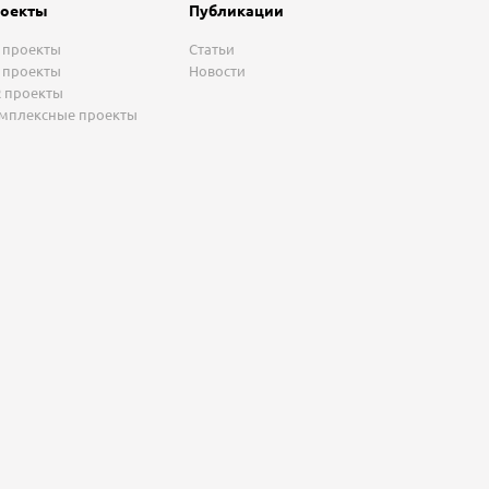
оекты
Публикации
 проекты
Статьи
 проекты
Новости
 проекты
мплексные проекты