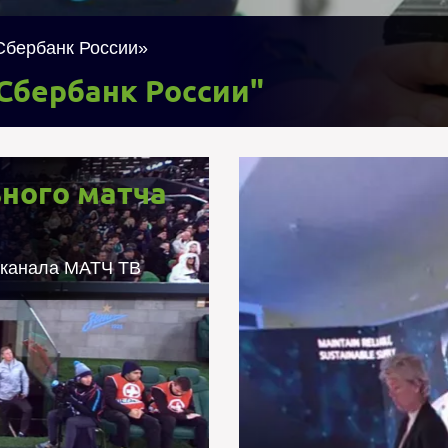
"Сбербанк России" насчитывается около 10 крупных поставок ново
Сбербанк России»
Сбербанк России"
ного матча
ного матча в
 для МАТЧ ТВ
еканала МАТЧ ТВ
дар – Зенит 30.04.2019
дусов с использованием
ти от Oculus, HTC Vive,
й. Контент размещался в
ей кроссплатформенной
Прямая тр
рая позволила зрителям
для просмотра, включая
ках футбольных клубов.