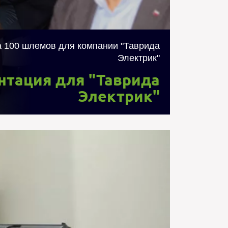
подстанцию для нефтегазового сектора.
а 100 шлемов для компании "Таврида
Электрик"
нтация для "Таврида
Электрик"
для "Сбербанк России"
недрение в процессы банка интерактивных
аркетинговые проекты. На данный момент с