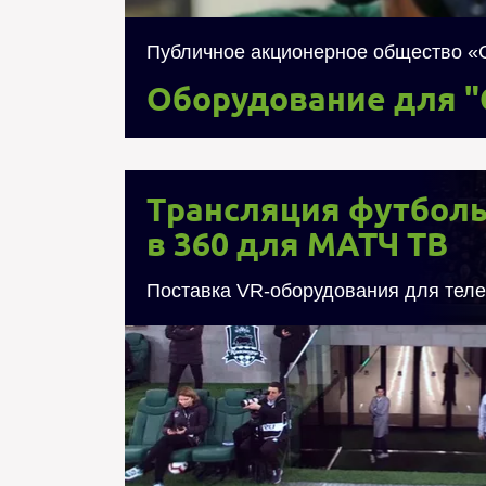
организацией ПАО 
Публичное акционерное общество «
Оборудование для "
Трансляция футболь
Трансляция футболь
360
в 360 для МАТЧ ТВ
Поставка VR-оборудования для тел
Проведен футбольный матч Красно
совместно с МАТЧ ТВ в формате 360 гра
оборудования виртуальной реальнос
Samsung, Lenovo и других производителе
интерактивном WEB плеере с реализаци
смешанной реальности (XR), кото
выбрать конкретные видеоролики 
эксклюзивные съемки в раздевал