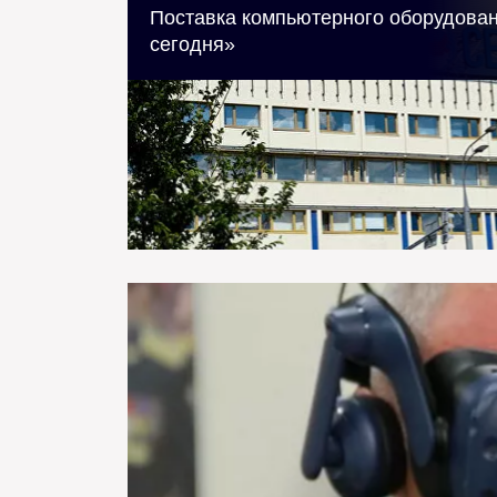
Поставка компьютерного оборудован
сегодня»
Проведена сделка государственного 
информационным агентством "Россия 
которой 1 августа 2018 года б
компьютерного оборудования для н
сумма поставки была в 
Лаборатория виртуальной и дополне
технологий, доработку на основе со