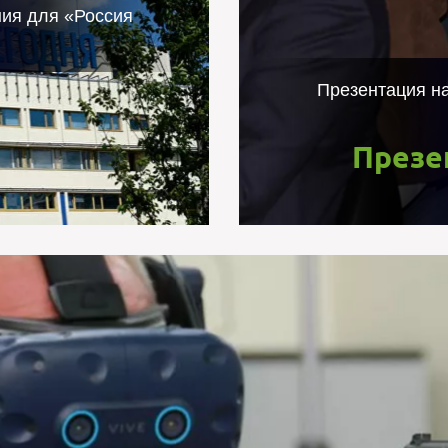
Сегодня"
ия для «Россия
уровня с международным
Сегодня", в результате
Презентация н
ыли произведены закупки
ужд учреждения. Общая
Презе
пределах 1 млн. рублей.
Оборудование 
нной реальности Сбербанка реализует проекты, направленные на в
бственных решений клиентских сервисов и продуктов, а также на м