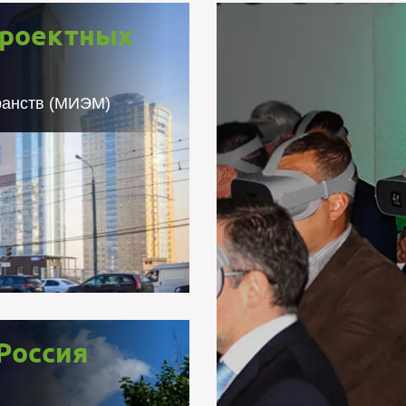
ля проектных
проектных
анств (МИЭМ)
дования для оснащения
ранств (МИЭМ)
компьютерной графики в
роектного обучения для
и математики (одного из
йств были представлены
Пре
ости от Microsoft, HP,
ьности Oculus Rift CV1,
 контроллеры и системы
позиционного трекинга.
20 августа 
запланиро
использованием VR-об
Россия
для компании "Таврида
поставлено бо
 для "Россия
впервые в России сос