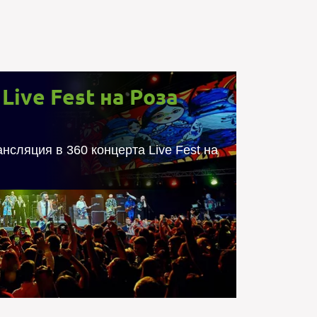
Live Fest на Роза
Live Fest на Роза Хутор
нсляция в 360 концерта Live Fest на
ансляция в 360 концерта Live Fest на Роза
зованием профессиональной 360-градусной
я съемок и трансляции была использована
рованная платформа для телеприсутствия.