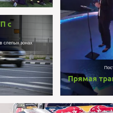
На сайте Siemens.r
Siemens 
одновременно с 
П с
П с помощью
(content deliv
камер 360
взглядом в интер
в слепых зонах
озможности камер 360 и
ентации технологии 5G,
 изображения 180 и 360
жкой. Было разработано
Пос
ешеходов и автомобилей
твращения ДТП в слепых
Прямая тра
 пешеходу и водителю в
иск летального исхода.