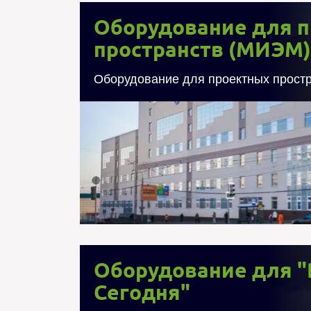
Оборудование д
Оборудование для 
простр
пространств (МИЭМ)
Произведено внедрение VR-обору
Оборудование для проектных прост
учебной лаборатории 3D-визуализации и 
рамках реализации модели п
Московского института электроники 
подразделений НИУ "ВШЭ"). Среди устро
современные шлемы смешанной реальн
Lenovo, лучшие шлемы виртуальной реал
HTC Vive, а также дополнительные
Оборудование для "
Сегодня"
Оборудование