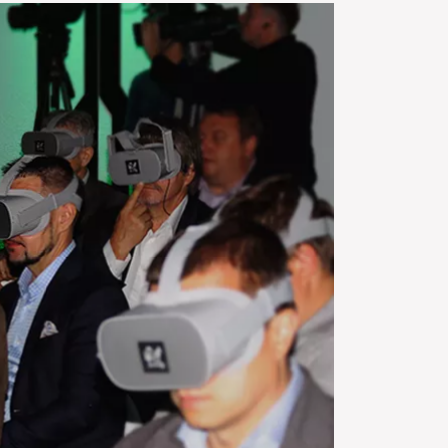
зентация для "Таврида
Электрик"
2018 года в Башне Меркурий (Москва) было
вано проведение презентации с массовым
орудования для организации мероприятия
 Электрик". В рамках данного мероприятия
лее 100 шлемов виртуальной реальности, и
тоялась VR 360 экскурсия на действующую