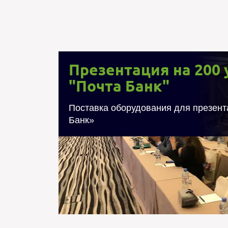
Презентация на 200 
"Почта Банк"
Презентация на 
Поставка оборудования для презен
Банк»
Осуществлены поставки более 200
реальности (очки виртуальной реальн
"Почта Банк" в рамках крупнейшей в Ро
топ-менеджеров банка. Показ пре
реальности был проведен для 200 уча