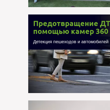
Предотвращение ДТ
Предотвращение ДТ
помощью камер 360
Детекция пешеходов и автомобилей 
Huawei и МТС продемонстрировали в
технологию машинного зрения в през
организовав трансляцию панорамного
градусов с минимальной задер
специализированное ПО для детекции п
на пешеходном переходе для предо
зонах. Предупреждение передается
оперативном порядке, предотвращая р