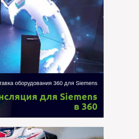
u была организована онлайн-трансляция для
на Российской энергетической неделе 2019
2-х панорамных 360 камер с помощью CDN
ery network). Зрители могли выбрать камеру
активном плеере на сайте компании или на
стриминг-площадках YouTube/Facebook.
тавка оборудования 360 для Siemens
нсляция для Siemens
в 360