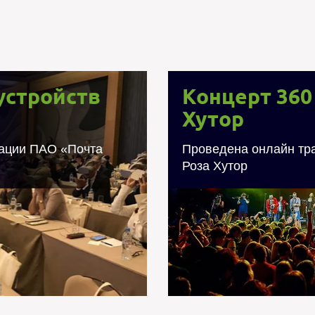
устройств
Концерт 360 
Хутор
200 устройств
Концерт 360 
"Почта Банк"
тации ПАО «Почта
Проведена онлайн тра
Роза Хутор
Проведена онлайн тр
 устройств виртуальной
Хутор с исполь
ости Oculus Go) для ПАО
камеры. Также дл
ссии VR-презентации для
робототизи
зентации в виртуальной
стников единовременно.