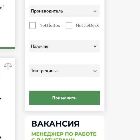
e"
Производитель
NettleBox
NettleDesk
Наличие
Тип трекинга
Применить
о