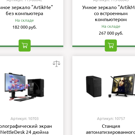
мное зеркало "ArtikMe"
Умное зеркало "ArtikM
без компьютера
со встроенным
компьютером
На складе
На складе
182 000 руб.
267 000 руб.
Артикул: 10703
Артикул: 10757
олографический экран
Станция
NettleDesk 24 дюйма
автоматизированног