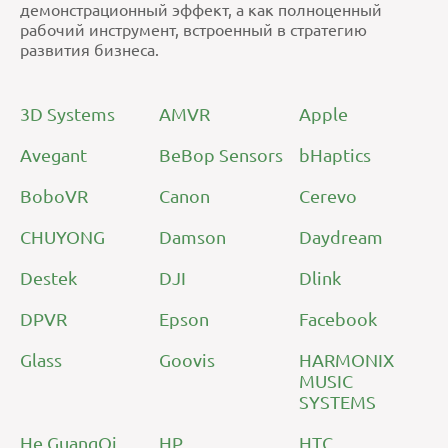
демонстрационный эффект, а как полноценный
рабочий инструмент, встроенный в стратегию
развития бизнеса.
3D Systems
AMVR
Apple
Avegant
BeBop Sensors
bHaptics
BoboVR
Canon
Cerevo
CHUYONG
Damson
Daydream
Destek
DJI
Dlink
DPVR
Epson
Facebook
Glass
Goovis
HARMONIX
MUSIC
SYSTEMS
He GuangQi
HP
HTC