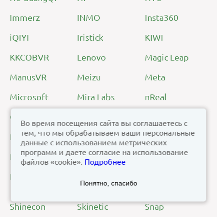
Immerz
INMO
Insta360
iQIYI
Iristick
KIWI
KKCOBVR
Lenovo
Magic Leap
ManusVR
Meizu
Meta
Microsoft
Mira Labs
nReal
Oculus
OPPO
OREY
Во время посещения сайта вы соглашаетесь с
тем, что мы обрабатываем ваши персональные
Pico
Pimax
QURK Store
данные с использованием метрических
программ и даете согласие на использование
RealWear
Rokid
Rondaful
файлов «cookie».
Подробнее
Royole
Samsung
ShiftAll
Понятно, спасибо
Electronics
Shinecon
Skinetic
Snap