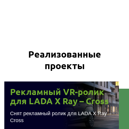
Реализованные
проекты
Рекламный VR-ролик
Рекламный VR-ролик для LADA X
для LADA X Ray – Cross
Ray – Cross
Снят рекламный ролик для LADA X Ray – Cross и
Снят рекламный ролик для LADA X Ray –
впоследствии размещен в Instagram в проекции Little
Cross
VR/AR оборудование для ГБУ ДО
Planet.