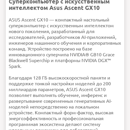
Суперкомпьютер с искусственным
AI-
До 1 петафлопса
производительность:
интеллектом Asus Ascent GX10
Графический
NVIDIA Blackwell
процессор
Сеть
10G Gigabit Ethernet
Хранилище
M.2 NVMe™ PCIe® 4.0
Внимание:
HTML не поддерживается! Используйте
1 ТБ
ASUS Ascent GX10 — компактный настольный
обычный текст!
Габариты
150 x 150 x 51 мм
Рейтинг
Плохо
Хорошо
суперкомпьютер с искусственным интеллектом
Вес
1480 г
Продолжить
Оперативная память
128
нового поколения, разработанный для
Тип оперативной
LPDDR5x
памяти
исследователей, разработчиков AI-приложений,
Процессор
ARM v9.2-A (GB10)
Частота процессора
5.2ГГц
инженеров машинного обучения и корпоративных
Ошибка в описании?
команд. Устройство построено на базе
инновационного суперчипа NVIDIA® GB10 Grace
Blackwell Superchip и платформы NVIDIA DGX™
Spark.
Благодаря 128 ГБ высокоскоростной памяти и
поддержке тонкой настройки моделей до 200
миллиардов параметров, ASUS Ascent GX10
позволяет выполнять обучение, инференс и
развертывание современных генеративных AI-
моделей непосредственно на локальном
устройстве. Компактный форм-фактор, высокая
энергоэффективность и профессиональная
программная экосистема делают систему