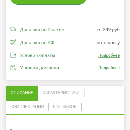
Доставка по Москве
от 249 руб
Доставка по РФ
по запросу
Условия оплаты
Подробнее
Условия доставки
Подробнее
ОПИСАНИЕ
ХАРАКТЕРИСТИКИ
КОМПЛЕКТАЦИЯ
0 ОТЗЫВОВ
Нет отзывов об этом товаре.
Интерфейсы
мини-ПК
USB 3.2х4
1
HDMI 2.1
Руководство пользователя
1
DisplayPort 2.1
НАПИСАТЬ ОТЗЫВ
USB-C
Кабель
1
Wi-Fi 7, Bluetooth 5.4
Операционная
Ubuntu Linux
система