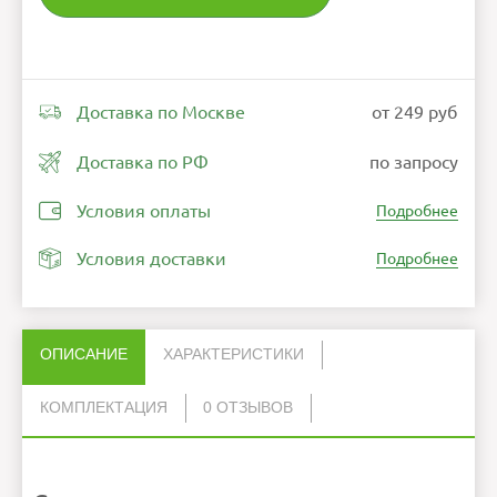
Доставка по Москве
от 249 руб
Доставка по РФ
по запросу
Условия оплаты
Подробнее
Условия доставки
Подробнее
ОПИСАНИЕ
ХАРАКТЕРИСТИКИ
КОМПЛЕКТАЦИЯ
0 ОТЗЫВОВ
Нет отзывов об этом товаре.
Интерфейсы
мини-ПК
HDMI 2.1
1
USB-C
Руководство пользователя
1
RJ45
НАПИСАТЬ ОТЗЫВ
10GbE
Операционная система
NVIDIA DGX OS
AI-производительность:
до 1 PFLOP