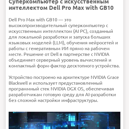
Суперкомпьютер с искусственным
(FP4)
Графический процессор
NVIDIA GB10
интеллектом Dell Pro Max with GB10
Blackwell
Сеть
ConnectX-7
Smart NIC
Габариты
150х150х51 мм
Внимание:
HTML не поддерживается! Используйте
Вес
1310 г
Dell Pro Max with GB10 — это
обычный текст!
Объем твердотельного
взможность: 1
Рейтинг
Плохо
Хорошо
накопителя (SSD)
ТБ/2ТБ/4ТБ
высокопроизводительный суперкомпьютер с
Оперативная память
128 ГБ
Продолжить
Поддержка Wi-Fi
Да
искусственным интеллектом (AI PC), созданный
Тип оперативной памяти
LPDDR5X
Процессор
NVIDIA GB10
для локальной разработки и запуска больших
Grace
Кол-во ядер процессора
10
языковых моделей (LLM), обучения нейросетей и
Ошибка в описании?
работы с генеративным ИИ прямо на рабочем
месте. Решение от Dell в партнерстве с NVIDIA
объединяет серверный уровень вычислений и
компактный форм-фактор десктопного устройства.
Устройство построено на архитектуре NVIDIA Grace
Blackwell и использует предустановленный
программный стек NVIDIA DGX OS, обеспечивая
разработчикам готовую среду для AI-разработки
без сложной настройки инфраструктуры.