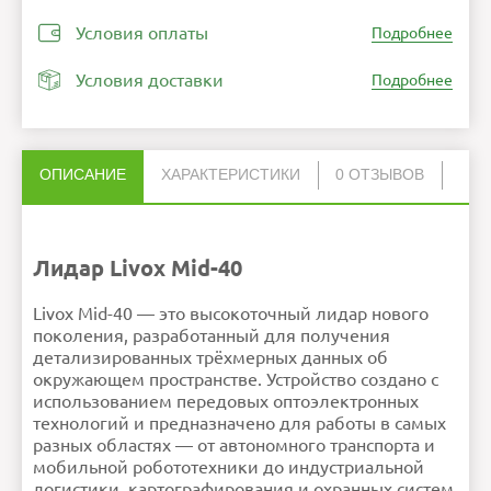
Условия оплаты
Подробнее
Условия доставки
Подробнее
ОПИСАНИЕ
ХАРАКТЕРИСТИКИ
0 ОТЗЫВОВ
Нет отзывов об этом товаре.
Вес
710 г
Дальность
до 260 м
НАПИСАТЬ ОТЗЫВ
обнаружения
Диапазон точности
2 см
Лидар Livox Mid-40
Луч
0.28° (вертикаль) × 0
0.03° (горизонталь)
Мощность
10 Вт (типичное
значение)
Порт передачи
100 Мбит
с Ethernet
Livox Mid-40 — это высокоточный лидар нового
Рабочая
от -20°C до +65°C
температура
Внимание:
HTML не поддерживается! Используйте
поколения, разработанный для получения
Размеры
88×69×76 мм
обычный текст!
Рейтинг
Плохо
Хорошо
Степень защиты
IР67
детализированных трёхмерных данных об
Продолжить
Ошибка в описании?
окружающем пространстве. Устройство создано с
использованием передовых оптоэлектронных
технологий и предназначено для работы в самых
разных областях — от автономного транспорта и
мобильной робототехники до индустриальной
логистики, картографирования и охранных систем.