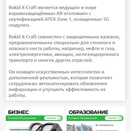
Нет отзывов об этом товаре.
Rokid X-Craft (Atex version)
1
Ошибка в описании?
Rokid X-Craft является ведущим в мире
НАПИСАТЬ ОТЗЫВ
взрывозащищённым AR оголовьем с
сертификацией ATEX Zone 1, оснащенным 5G
модулем.
Внимание:
HTML не поддерживается! Используйте
обычный текст!
Rokid X-Craft совместим с защищенными касками,
Рейтинг
Плохо
Хорошо
предназначенными специально для сложного и
Продолжить
опасного места работы, например, нефти и газа,
электроэнергетики, авиации, железнодорожного
транспорта и многих других отраслей.
Он оснащен искусственным интеллектом и
дополненной реальностью, которая позволяет
сотрудникам автоматизировать обновление
информации и улучшить эффективность их
работы.