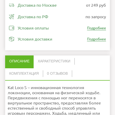
Доставка по Москве
от 249 руб
Доставка по РФ
по запросу
Условия оплаты
Подробнее
Условия доставки
Подробнее
ОПИСАНИЕ
ХАРАКТЕРИСТИКИ
КОМПЛЕКТАЦИЯ
0 ОТЗЫВОВ
Нет отзывов об этом товаре.
Совместимость
Датчики
PSVR, HTC Vive, Vive Pro,
3
Oculus Rift S, WMR, Valve
Kat Loco S – инновационная технология
Index, Pimax, Oculus Quest,
НАПИСАТЬ ОТЗЫВ
Oculus Quest 2
Интерфейсы
USB
локомоции, основанная на физической ходьбе.
Прочее
Радиус сигнала 3м
Передвижения с помощью ног переносятся в
Подключение
Bluetooth 4.2
Габариты
50 мм (диаметр) * 24 мм
виртуальное пространство, предоставляя более
Вес
3х35г
Задержка
Менее 20 мс
естественный и свободный способ управлять
Аккумулятор
Li-ion батареи 370 мАч
Внимание:
HTML не поддерживается! Используйте
Время
7 ч в активном режиме/50
обычный текст!
игровым персонажем. Ходьба, медленный или
автономной
дней в режиме ожидания
Рейтинг
Плохо
Хорошо
работы