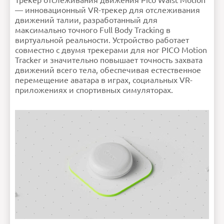
Трекер отслеживания движения Pico Waist Motion
секунду (FPS)
Рейтинг
Плохо
Хорошо
— инновационный VR-трекер для отслеживания
Задержка
20 мс
Продолжить
Аккумулятор
220 мАч
движений талии, разработанный для
Ошибка в описании?
максимально точного Full Body Tracking в
виртуальной реальности. Устройство работает
совместно с двумя трекерами для ног PICO Motion
Tracker и значительно повышает точность захвата
движений всего тела, обеспечивая естественное
перемещение аватара в играх, социальных VR-
приложениях и спортивных симуляторах.