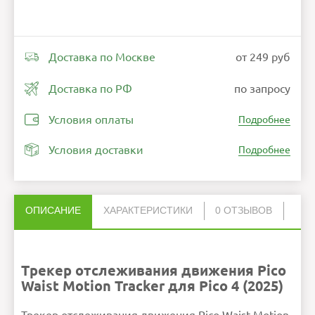
Доставка по Москве
от 249 руб
Доставка по РФ
по запросу
Условия оплаты
Подробнее
Условия доставки
Подробнее
ОПИСАНИЕ
ХАРАКТЕРИСТИКИ
0 ОТЗЫВОВ
Нет отзывов об этом товаре.
Датчики
12 инфракрасных
датчиков
9-осевой IMU-
НАПИСАТЬ ОТЗЫВ
сенсор
Совместимость
SteamVR
PICO 4 Ultra
Трекер отслеживания движения Pico
PICO 4 Pro
PICO 4
PICO Neo3
Waist Motion Tracker для Pico 4 (2025)
Габариты
38.5х38.5х15.2 мм
Вес
27 г
Модель
Waist Motion Tracker
Тип трекинга
6DoF
Внимание:
HTML не поддерживается! Используйте
обычный текст!
Частота кадров в
200 Гц