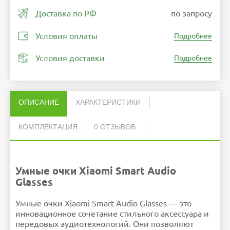
Доставка по РФ
по запросу
Условия оплаты
Подробнее
Условия доставки
Подробнее
ОПИСАНИЕ
ХАРАКТЕРИСТИКИ
КОМПЛЕКТАЦИЯ
0 ОТЗЫВОВ
Нет отзывов об этом товаре.
Подключение
Инструкция пользователя
Сенсорное
1
Bluetooth
Салфетка для оптики
1
НАПИСАТЬ ОТЗЫВ
Совместимость
Android 10.0 или iOS 13
Чехол
1
и выше
Очки дополненной реальности
1
Звук
Встроенные динамики
Умные очки Xiaomi Smart Audio
шумоподавление
Кабель для зарядки аккумулятора
1
Интерфейсы
USB-C
подключения
Bluetooth 5.2
Glasses
Вес грамм.
40 г
Особенности
IP54
Модель
Xiaomi Smart Audio
Glasses
Внимание:
HTML не поддерживается! Используйте
Умные очки Xiaomi Smart Audio Glasses — это
обычный текст!
Ошибка в описании?
Рейтинг
Плохо
Хорошо
инновационное сочетание стильного аксессуара и
Продолжить
передовых аудиотехнологий. Они позволяют