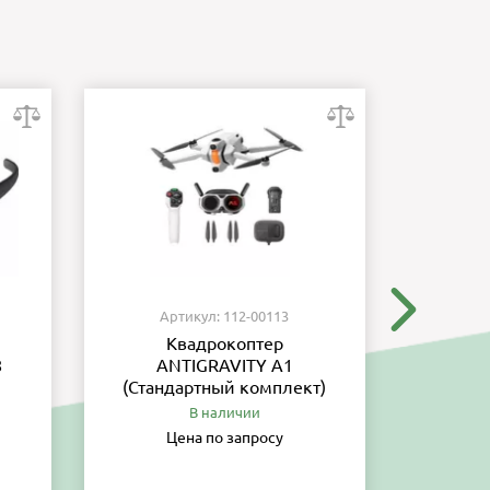
Артикул: 112-00113
Ар
Квадрокоптер
8
ANTIGRAVITY A1
обес
(Стандартный комплект)
тре
вы
В наличии
Цена по запросу
Ц