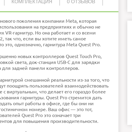
КОМПЛЕКТАЦИЯ
0 ОТЗЫВОВ
анели QLED, 1800 x 1920 пикселей на каждый глаз
2
ные стереодинамики, микрофон, два разъема 3,5
1
 нового поколения компании Meta, которая
мм, поддержка пространственного звука
256 ГБ
использования на предприятиях и обычно не
ик приближения, Датчик внешней освещенности,
Акселерометр, Гирометр, Магнитометр, Барометр
х VR-гарнитур. Но она работает и со всеми
5 камер
 так что, если вы хотите иметь самое
3.2 Gen 2, кнопка питания, регуляторы громкости
Qualcomm Snapdragon XR2+ 1-го поколения
 это, однозначно, гарнитура Meta Quest Pro.
Wi-Fi 6e, Bluetooth 5.2
пользуйте обычный текст!
ошо
Черный
265x127x196 мм
родолжить
ршенно новых контроллеров Quest Touch Pro,
722 г
2 часов автономной работы, максимальное время
зарядки 2 часа
вкой света, док-станция USB-C для зарядки
12 ГБ
а для задней панели контроллеров.
72/90 Гц
арнитурой смешанной реальности из-за того, что
дут поощрять пользователей взаимодействовать
е с виртуальным, что делает его гораздо более
ования гарнитуры. Quest Pro стремится дать
дать опыт работы в офисе, где бы они ни
гостиничном номере. Ваш офис — это тот,
ователей Quest Pro это означает три
ментов для повышения производительности.