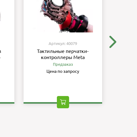
Артикул: 40079
м
Тактильные перчатки-
Аккум
b
контроллеры Meta
U
кре
Предзаказ
M2/M2
Цена по запросу