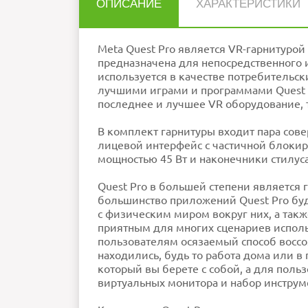
ОПИСАНИЕ
ХАРАКТЕРИСТИКИ
Нет отзывов об этом товаре.
Разрешение дисплея
Контроллер
2 п
Аудио
Шлем
Встроен
Meta Quest Pro является VR-гарнитурой
НАПИСАТЬ ОТЗЫВ
Объем встроенной памяти
предназначена для непосредственного 
Датчики
Датч
используется в качестве потребительски
Наличие сторонних
устройств
позиционирования
лучшими играми и программами Quest 2,
Прочее
USB Type-C 
Процессор
последнее и лучшее VR оборудование, то
Подключение
Внимание:
HTML не поддерживается! Ис
Рейтинг
Плохо
Хор
Цвет
Габариты
П
В комплект гарнитуры входит пара сове
Вес
Время автономной работы
До 
лицевой интерфейс с частичной блокиро
Оперативная память
мощностью 45 Вт и наконечники стилус
Дисплей
Ошибка в описании?
Quest Pro в большей степени является г
большинство приложений Quest Pro бу
с физическим миром вокруг них, а такж
приятным для многих сценариев использ
пользователям осязаемый способ воссоз
находились, будь то работа дома или в 
который вы берете с собой, а для польз
виртуальных монитора и набор инстру