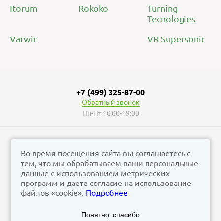
Itorum
Rokoko
Turning
Tecnologies
Varwin
VR Supersonic
+7 (499) 325-87-00
Обратный звонок
Пн-Пт 10:00-19:00
Во время посещения сайта вы соглашаетесь с
тем, что мы обрабатываем ваши персональные
© vizzion.ru, 2026
данные с использованием метрических
corp@vizzion.ru
программ и даете согласие на использование
файлов «cookie».
Подробнее
Задать вопрос в чат Телеграм
Понятно, спасибо
Задать вопрос в МАКС