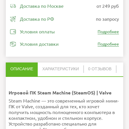
Доставка по Москве
от 249 руб
Доставка по РФ
по запросу
Условия оплаты
Подробнее
Условия доставки
Подробнее
ОПИСАНИЕ
ХАРАКТЕРИСТИКИ
0 ОТЗЫВОВ
Нет отзывов об этом товаре.
Разрешение дисплея
До 4K при 240 Гц
Интерфейсы
Ethernet
НАПИСАТЬ ОТЗЫВ
DisplayPort 1.4
HDMI 2.0
USB-C
USB-A -4 шт
Игровой ПК Steam Machine (SteamOS) | Valve
Операционная система
SteamOS
Графический процессор
AMD
Steam Machine — это современный игровой мини-
Габариты
152 *162.4 * 150
мм
Вес
2600 г
ПК от Valve, созданный для тех, кто хочет
Объем жесткого диска
512 ГБ
Внимание:
HTML не поддерживается! Используйте
(HDD)
получить мощность полноценного компьютера в
обычный текст!
Поддержка Wi-Fi
Да
Рейтинг
Плохо
Хорошо
компактном, удобном и стильном корпусе.
Ошибка в описании?
Продолжить
Устройство разработано специально для