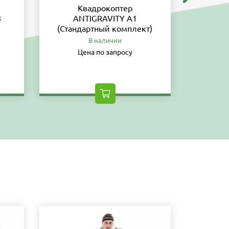
Квадрокоптер
8
ANTIGRAVITY A1
обес
(Стандартный комплект)
тре
вы
В наличии
Цена по запросу
Ц