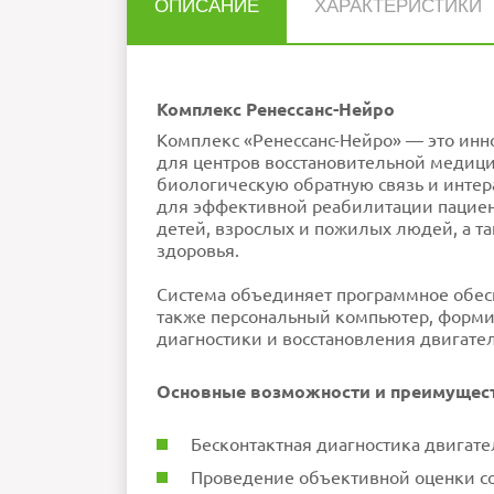
ОПИСАНИЕ
ХАРАКТЕРИСТИКИ
Нет отзывов об этом товаре.
Вес
НАПИСАТЬ ОТЗЫВ
Ошибка в описании?
Комплекс Ренессанс-Нейро
Комплекс «Ренессанс-Нейро» — это ин
для центров восстановительной медици
Внимание:
HTML не поддерживается! Ис
биологическую обратную связь и инте
Рейтинг
Плохо
Хор
П
для эффективной реабилитации пациент
детей, взрослых и пожилых людей, а т
здоровья.
Система объединяет программное обесп
также персональный компьютер, форм
диагностики и восстановления двигате
Основные возможности и преимущес
Бесконтактная диагностика двигате
Проведение объективной оценки со