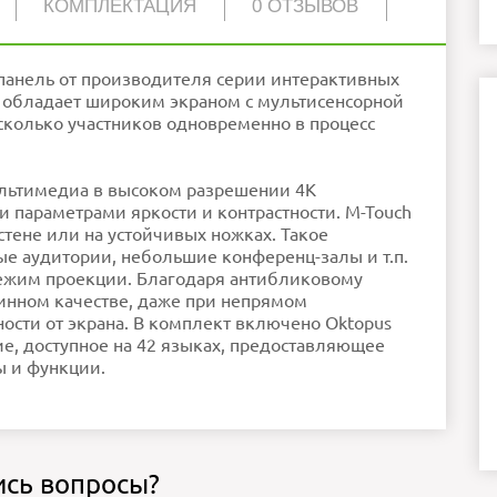
КОМПЛЕКТАЦИЯ
0 ОТЗЫВОВ
HDMI, USB2.0, USB3.0, VGA, Аудио разъем 3,5 мм
1
1507х882х120 мм
1
я панель от производителя серии интерактивных
43 кг
1
а обладает широким экраном с мультисенсорной
OPS PC
Android
Да
колько участников одновременно в процесс
65″
3840 x 2160
16:9
10-точное касание
пользуйте обычный текст!
Oktopus education 2+5
льтимедиа в высоком разрешении 4К
ошо
320 кд/м2
родолжить
2x8 Вт
 параметрами яркости и контрастности. M-Touch
Антибликовый
 стене или на устойчивых ножках. Такое
ые аудитории, небольшие конференц-залы и т.п.
ежим проекции. Благодаря антибликовому
тинном качестве, даже при непрямом
ости от экрана. В комплект включено Oktopus
ие, доступное на 42 языках, предоставляющее
 и функции.
ись вопросы?