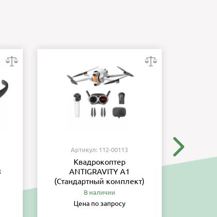
Артикул: 112-00113
Ар
Квадрокоптер
8
ANTIGRAVITY A1
обес
(Стандартный комплект)
тре
вы
В наличии
Цена по запросу