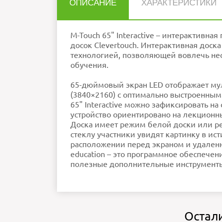
ОПИСАНИЕ
ХАРАКТЕРИСТИКИ
Нет отзывов об этом товаре.
Интерфейсы
Интерактивная доска
Габариты
Комплект для монтажа доски на стене
M-Touch 65" Interactive – интерактивна
НАПИСАТЬ ОТЗЫВ
Вес
Стилус
досок Clevertouch. Интерактивная доск
Совместимость
Wi-Fi
технологией, позволяющей вовлечь нес
Диагональ
обучения.
Разрешение экрана
Формат
Мультитач
Внимание:
HTML не поддерживается! Ис
Программное обеспечение
65-дюймовый экран LED отображает му
Рейтинг
Плохо
Хор
Яркость
П
Мощность динамиков
(3840×2160) с оптимально выстроенными
Материал поверхности экрана
65" Interactive можно зафиксировать на
Ошибка в описании?
устройство ориентировано на лекционн
Доска имеет режим белой доски или р
стеклу участники увидят картинку в ис
расположении перед экраном и удаленн
education – это программное обеспечен
полезные дополнительные инструменты
Остал