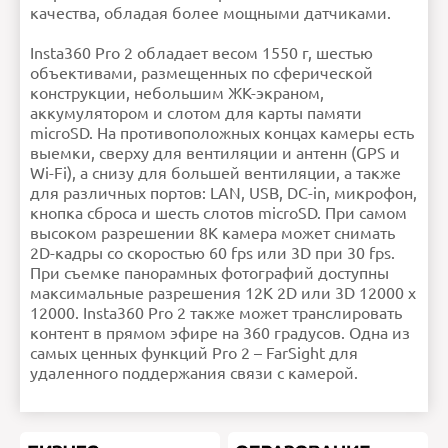
Максимальное
8K 2D (7680х3840), 30
качества, обладая более мощными датчиками.
разрешение
кадров в сек., 8K 2D
видеосъемки
(7680х3840), 60 кадров в
сек.
Максимальное
8K 2D (7680х3840), 8K 3D
разрешение
(7680х7680), 12К 2D/3D
фотосъемки
(12000х6000 — режим
Insta360 Pro 2 обладает весом 1550 г, шестью
Burst)
Поддержка
Да
объективами, размещенных по сферической
стриминга
Стабилизатор
Да
изображения
конструкции, небольшим ЖК-экраном,
Угол обзора
200°
аккумулятором и слотом для карты памяти
Ошибка в описании?
microSD. На противоположных концах камеры есть
выемки, сверху для вентиляции и антенн (GPS и
Wi-Fi), а снизу для большей вентиляции, а также
для различных портов: LAN, USB, DC-in, микрофон,
кнопка сброса и шесть слотов microSD. При самом
высоком разрешении 8K камера может снимать
2D-кадры со скоростью 60 fps или 3D при 30 fps.
При съемке панорамных фотографий доступны
максимальные разрешения 12K 2D или 3D 12000 x
12000. Insta360 Pro 2 также может транслировать
контент в прямом эфире на 360 градусов. Одна из
самых ценных функций Pro 2 – FarSight для
удаленного поддержания связи с камерой.