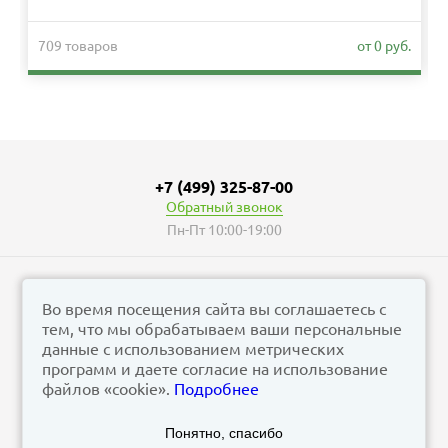
709 товаров
от 0 руб.
+7 (499) 325-87-00
Обратный звонок
Пн-Пт 10:00-19:00
Во время посещения сайта вы соглашаетесь с
тем, что мы обрабатываем ваши персональные
© vizzion.ru, 2026
данные с использованием метрических
corp@vizzion.ru
программ и даете согласие на использование
файлов «cookie».
Подробнее
Задать вопрос в чат Телеграм
Понятно, спасибо
Задать вопрос в МАКС