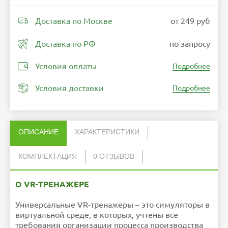
Доставка по Москве
от 249 руб
Доставка по РФ
по запросу
Условия оплаты
Подробнее
Условия доставки
Подробнее
ОПИСАНИЕ
ХАРАКТЕРИСТИКИ
КОМПЛЕКТАЦИЯ
0 ОТЗЫВОВ
Нет отзывов об этом товаре.
Файл exe с лицензионным ключом
1
Ошибка в описании?
О VR-ТРЕНАЖЕРЕ
НАПИСАТЬ ОТЗЫВ
Универсальные VR-тренажеры – это симуляторы в
виртуальной среде, в которых, учтены все
требования организации процесса производства
Внимание:
HTML не поддерживается! Используйте