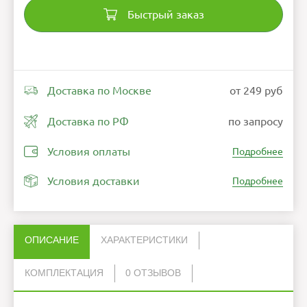
Быстрый заказ
Доставка по Москве
от 249 руб
Доставка по РФ
по запросу
Условия оплаты
Подробнее
Условия доставки
Подробнее
ОПИСАНИЕ
ХАРАКТЕРИСТИКИ
КОМПЛЕКТАЦИЯ
0 ОТЗЫВОВ
Нет отзывов об этом товаре.
Цвет
Штатив
Чёрный
1
Особенности
Возможность оперативно