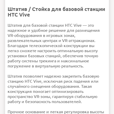
НАПИСАТЬ ОТЗЫВ
подготовить игровую
площадку под VR
Совместимость
Базовые станции HTC Vive
Штатив / Стойка для базовой станции
Ошибка в описании?
HTC Vive
Внимание:
HTML не поддерживается! Используйте
Штатив для базовой станции HTC Vive — это
обычный текст!
Рейтинг
Плохо
Хорошо
надежное и удобное решение для размещения
Продолжить
VR-оборудования в игровых зонах,
развлекательных центрах и VR-аттракционах.
Благодаря телескопической конструкции вы
легко сможете настроить оптимальную высоту
установки базовых станций, обеспечив точную
работу системы трекинга и максимальное
погружение в виртуальную реальность.
Штатив позволяет надежно закрепить базовую
станцию HTC Vive, исключая риск падения или
случайного смещения оборудования. Такая
конструкция помогает оптимизировать
пространство VR-зоны, гарантируя стабильную
работу и безопасность пользователей.
Прочное основание и легкая регулировка высоты