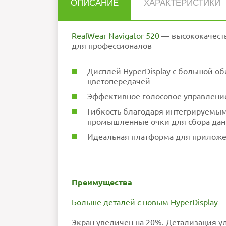
ОПИСАНИЕ
ХАРАКТЕРИСТИКИ
Нет отзывов об этом товаре.
Разрешение
дисплея
RealWear Navigator 520
— высококачеств
НАПИСАТЬ ОТЗЫВ
Частота обновления
Интерфейсы
для профессионалов
Время работы от
батареи
Объем встроенной
памяти
слот MicroSD (мак
Операционная
Android
система
Дисплей HyperDisplay с большой о
Оперативная память
Процессор
8-core Qualcomm®
Внимание:
HTML не поддерживается! Ис
цветопередачей
Рейтинг
Плохо
Хор
Дисплей
П
Эффективное голосовое управление
стабили
Ошибка в описании?
Гибкость благодаря интегрируемы
промышленные очки для сбора да
Идеальная платформа для приложе
Преимущества
Больше деталей с новым HyperDisplay
Экран увеличен на 20%. Детализация у