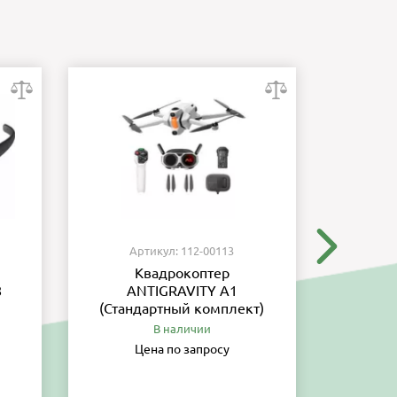
Артикул: 112-00113
Ар
Квадрокоптер
8
ANTIGRAVITY A1
обес
(Стандартный комплект)
тре
вы
В наличии
Цена по запросу
Ц