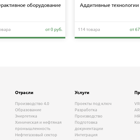
ерактивное оборудование
Аддитивные технологии 
овара
от 0 руб.
114 товара
от 67
Отрасли
Услуги
Пр
Производство 4.0
Проекты под ключ
VR
Образование
Разработка
AR
Энергетика
Производство
MR
Химическая и нефтяная
Подготовка
Ко
промышленность
документации
Нефтегазовый сектор
Интеграция