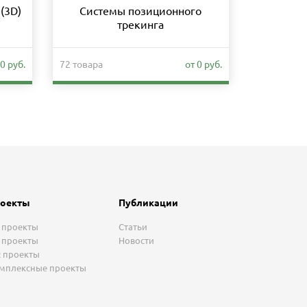
(3D)
Системы позиционного
Образо
трекинга
0 руб.
72 товара
от 0 руб.
279 товаро
оекты
Публикации
 проекты
Статьи
 проекты
Новости
 проекты
мплексные проекты