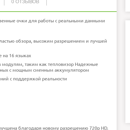
0 ОТЗЫВОВ
1280X720
енные очки для работы с реальными данными
2 Ггц
USB-C
2600 мАч
64 ГБ встроенной памяти
симальный поддерживаемый объем карты 512 ГБ)
 11 (AOSP) + интерфейс громкой связи WearHF™ +
корпоративные функции
бластью обзора, высоким разрешением и лучшей
4ГБ
 Snapdragon™ 662 with Adreno 610 GPU - OpenGL®
пользуйте обычный текст!
ES 3.2 & OpenCL™ 2.0
ошо
Датчик 48MP
PDAF со светодиодным фонариком
родолжить
>6X зум в 1080p @ 60fps
 на 16 языках
зация видео Кодеки:VP8, VP9, H.264, H,265 HEVC,
м модулям, таким как тепловизор Надежные
нных с мощным сменным аккумулятором
ний с поддержкой реальности
лучшена благодаря новому разрешению 720p HD.