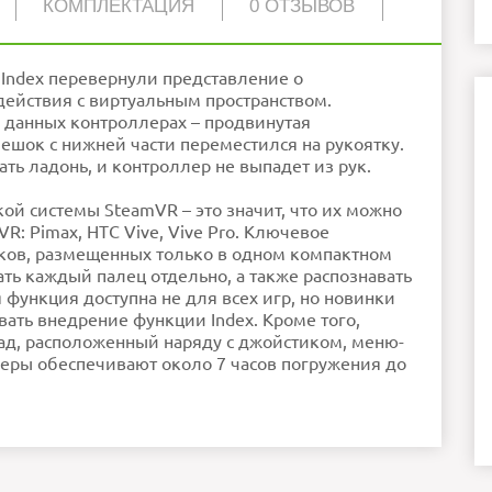
КОМПЛЕКТАЦИЯ
0 ОТЗЫВОВ
6-7 часов
2
Valve Index; Pimax; Vive Pro
2
 Index перевернули представление о
Valve
2
ействия с виртуальным пространством.
 данных контроллерах – продвинутая
ешок с нижней части переместился на рукоятку.
ть ладонь, и контроллер не выпадет из рук.
пользуйте обычный текст!
ошо
родолжить
кой системы SteamVR – это значит, что их можно
R: Pimax, HTC Vive, Vive Pro. Ключевое
чиков, размещенных только в одном компактном
ть каждый палец отдельно, а также распознавать
 функция доступна не для всех игр, но новинки
ать внедрение функции Index. Кроме того,
ад, расположенный наряду с джойстиком, меню-
ллеры обеспечивают около 7 часов погружения до