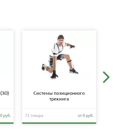
(3D)
Системы позиционного
Образо
трекинга
0 руб.
72 товара
от 0 руб.
279 товаро