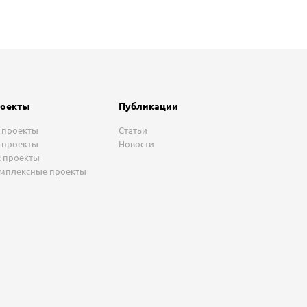
оекты
Публикации
 проекты
Статьи
 проекты
Новости
 проекты
мплексные проекты