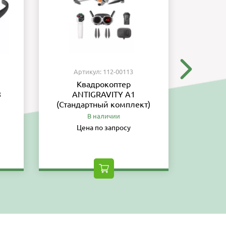
Артикул: 112-00113
Ар
Квадрокоптер
8
ANTIGRAVITY A1
обес
(Стандартный комплект)
тре
вы
В наличии
Цена по запросу
Ц