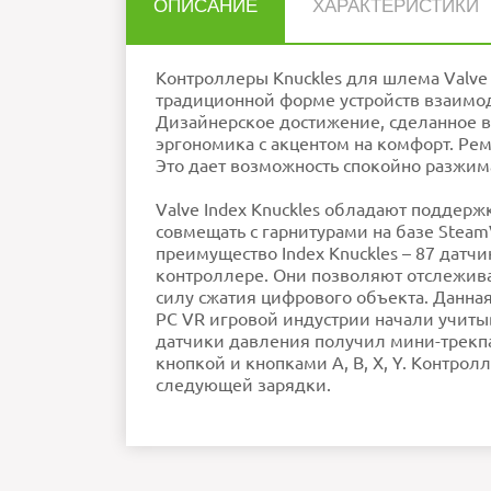
ОПИСАНИЕ
ХАРАКТЕРИСТИКИ
Нет отзывов об этом товаре.
Время автономной работы
USB кабель для зарядки
Совместимость
Контроллер
Контроллеры Knuckles для шлема Valve
НАПИСАТЬ ОТЗЫВ
Производитель
Ремешок
традиционной форме устройств взаимод
Ошибка в описании?
Дизайнерское достижение, сделанное в
эргономика с акцентом на комфорт. Рем
Это дает возможность спокойно разжима
Внимание:
HTML не поддерживается! Ис
Рейтинг
Плохо
Хор
П
Valve Index Knuckles обладают поддерж
совмещать с гарнитурами на базе SteamV
преимущество Index Knuckles – 87 дат
контроллере. Они позволяют отслежива
силу сжатия цифрового объекта. Данная
PC VR игровой индустрии начали учитыв
датчики давления получил мини-трекп
кнопкой и кнопками A, B, X, Y. Контро
следующей зарядки.