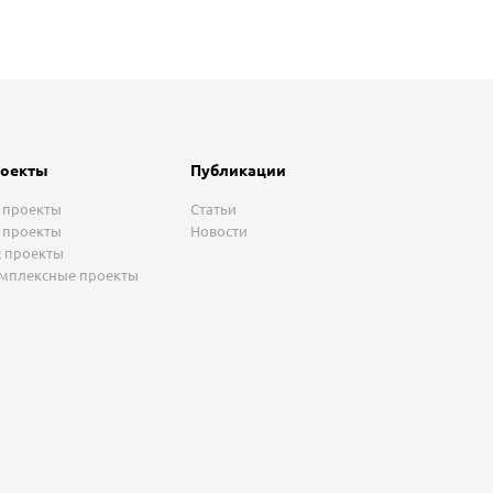
оекты
Публикации
 проекты
Статьи
 проекты
Новости
 проекты
мплексные проекты