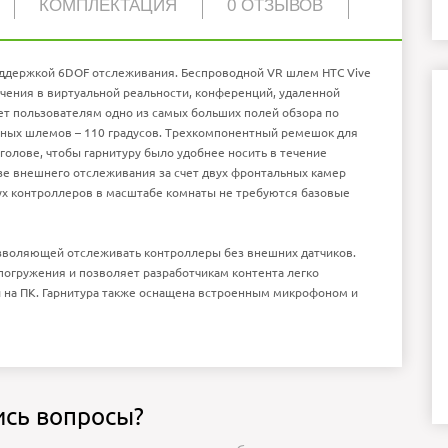
КОМПЛЕКТАЦИЯ
0 ОТЗЫВОВ
2880 × 1600 пкс
2
110 градусов
1
оддержкой 6
DOF
отслеживания. Беспроводной
VR
шлем
HTC
Vive
USB Type-C, 3.5mm jack, microSD
3 часа
чения в виртуальной реальности, конференций, удаленной
лерометр, Гироскоп, Магнитометр, Приближения
Android
яет пользователям одно из самых больших полей обзора по
ных шлемов – 110 градусов. Трехкомпонентный ремешок для
голове, чтобы гарнитуру было удобнее носить в течение
пользуйте обычный текст!
ошо
базе внешнего отслеживания за счет двух фронтальных камер
родолжить
вух контроллеров в масштабе комнаты не требуются базовые
озволяющей отслеживать контроллеры без внешних датчиков.
огружения и позволяет разработчикам контента легко
 на ПК. Гарнитура также оснащена встроенным микрофоном и
ись вопросы?