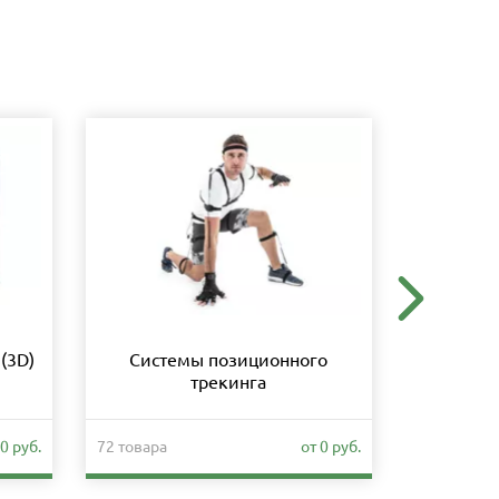
(3D)
Системы позиционного
Образо
трекинга
0 руб.
72 товара
от 0 руб.
279 товаро