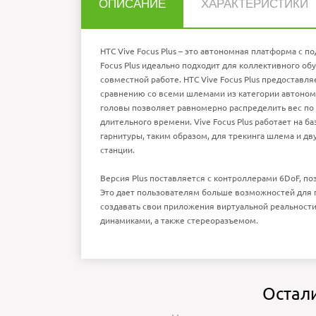
ОПИСАНИЕ
ХАРАКТЕРИСТИКИ
Нет отзывов об этом товаре.
Разрешение дисплея
Контроллер
Угол обзора
Шлем виртуальной реальности
НАПИСАТЬ ОТЗЫВ
HTC
Vive
Focus
Plus
– это автономная платформа с п
Интерфейсы
Время работы от батареи
Focus
Plus
идеально подходит для коллективного обу
Датчики
Аксе
Операционная система
совместной работе. HTC Vive Focus Plus предоставл
Ошибка в описании?
сравнению со всеми шлемами из категории автоном
головы позволяет равномерно распределить вес по 
Внимание:
HTML не поддерживается! Ис
Рейтинг
Плохо
Хор
длительного времени. Vive Focus Plus работает на 
П
гарнитуры, таким образом, для трекинга шлема и д
станции.
Версия Plus поставляется с контроллерами 6DoF, п
Это дает пользователям больше возможностей для п
создавать свои приложения виртуальной реальности
динамиками, а также стереоразъемом.
Остал