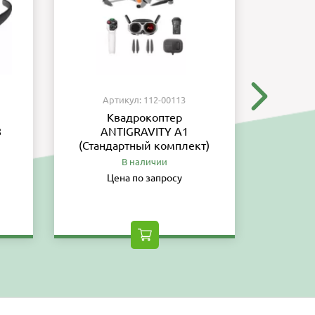
Артикул: 112-00113
Ар
Квадрокоптер
8
ANTIGRAVITY A1
обес
(Стандартный комплект)
тре
вы
В наличии
Цена по запросу
Ц