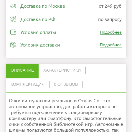
Доставка по Москве
от 249 руб
Доставка по РФ
по запросу
Условия оплаты
Подробнее
Условия доставки
Подробнее
ОПИСАНИЕ
ХАРАКТЕРИСТИКИ
КОМПЛЕКТАЦИЯ
0 ОТЗЫВОВ
Нет отзывов об этом товаре.
Разрешение
Адаптер питания
2560 × 1440 пкс
1
дисплея
Очки виртуальной реальности Oculus Go - это
Кабель зарядки Micro USB
1
НАПИСАТЬ ОТЗЫВ
Платформа
Android
Контроллер
1
Интерфейсы
3.5mm jack
автономное устройство, для работы которого не
Накладка
1
Объем
32 Гб
Шлем виртуальной реальности
1
встроенной
требуется подключение к стационарному
памяти
Инструкция по эксплуатации
1
Датчики
Акселерометр, Гироскоп,
Магнитометр, Приближения
компьютеру или смартфону. Это самостоятельные
Ошибка в описании?
очки с собственной библиотекой игр. Автономные
Внимание:
HTML не поддерживается! Используйте
обычный текст!
шлемы пользуются большой популярностью, так
Рейтинг
Плохо
Хорошо