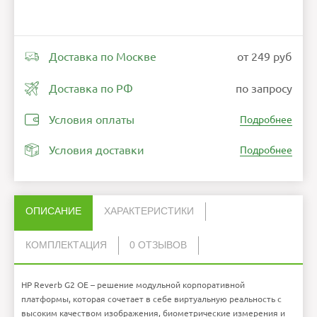
Доставка по Москве
от 249 руб
Доставка по РФ
по запросу
Условия оплаты
Подробнее
Условия доставки
Подробнее
ОПИСАНИЕ
ХАРАКТЕРИСТИКИ
КОМПЛЕКТАЦИЯ
0 ОТЗЫВОВ
Нет отзывов об этом товаре.
Разрешение
DisplayPort to mini-DisplayPort адаптер
4320×2160 пикселей
1
дисплея
Адаптер питания
1
HP Reverb G2 OE – решение модульной корпоративной
НАПИСАТЬ ОТЗЫВ
Экран
Двойной ЖК-дисплей 2,89
Контроллер
2
дюйма с технологией
импульсной подсветки
Шлем виртуальной реальности
1
платформы, которая сочетает в себе виртуальную реальность с
Угол обзора
114 градусов
Кабель
1
Частота
90 Гц
высоким качеством изображения, биометрические измерения и
Инструкция по эксплуатации
1
обновления