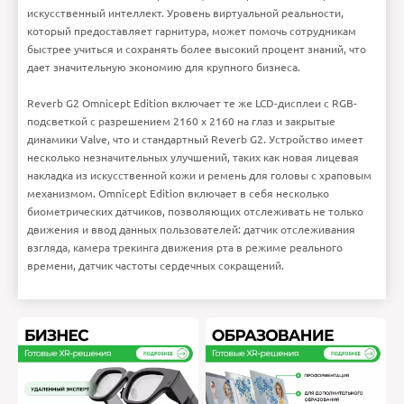
Регулировка
Есть
искусственный интеллект. Уровень виртуальной реальности,
межлинзового
расстояния
Регулировка
Есть
который предоставляет гарнитура, может помочь сотрудникам
фокусного
Внимание:
HTML не поддерживается! Используйте
расстояния
обычный текст!
быстрее учиться и сохранять более высокий процент знаний, что
Совместимость
Windows
Рейтинг
Плохо
Хорошо
Интерфейсы
USB 3.0, DisplayPort
Продолжить
дает значительную экономию для крупного бизнеса.
Длина провода
6 метров
Датчики
Windows Mixed Reality
inside/out 6DOF, гироскоп,
акселерометр,
магнитометр,
Отслеживание глаз, пульса
Reverb G2 Omnicept Edition включает те же LCD-дисплеи с RGB-
и лицевая камеры, 2
фронтальные камеры и 2
боковые камеры
подсветкой с разрешением 2160 x 2160 на глаз и закрытые
Габариты
11 x 25,3 x 29 см
Вес
727 г
динамики Valve, что и стандартный Reverb G2. Устройство имеет
Ошибка в описании?
несколько незначительных улучшений, таких как новая лицевая
накладка из искусственной кожи и ремень для головы с храповым
механизмом. Omnicept Edition включает в себя несколько
биометрических датчиков, позволяющих отслеживать не только
движения и ввод данных пользователей: датчик отслеживания
взгляда, камера трекинга движения рта в режиме реального
времени, датчик частоты сердечных сокращений.