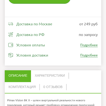
Доставка по Москве
от 249 руб
Доставка по РФ
по запросу
Условия оплаты
Подробнее
Условия доставки
Подробнее
ОПИСАНИЕ
ХАРАКТЕРИСТИКИ
КОМПЛЕКТАЦИЯ
0 ОТЗЫВОВ
Нет отзывов об этом товаре.
Разрешение дисплея
Базовые станции
3840*2160*2
2
пикселей
Контроллер
2
Pimax Vision 8K X – шлем виртуальной реальности нового
НАПИСАТЬ ОТЗЫВ
Экран
CLPL
Шлем виртуальной реальности
1
Угол обзора
200 градусов
Гарантийный талон
1
поколения, который решает проблему ограничения пропускной
Частота обновления
75/110 Гц