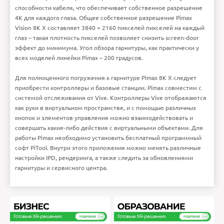
Платформа
PiTool, Steam VR,
способности кабеля, что обеспечивает собственное разрешение
Oculus Home
Регулировка
Есть
межлинзового
4K для каждого глаза. Общее собственное разрешение Pimax
расстояния
Регулировка фокусного
Есть
Vision 8K X составляет 3840 × 2160 пикселей пикселей на каждый
расстояния
Внимание:
HTML не поддерживается! Используйте
Совместимость
Windows
обычный текст!
глаз – такая плотность пикселей позволяет снизить screen-door
Рейтинг
Плохо
Хорошо
Интерфейсы
USB 2.0, USB 3.0,
DisplayPort
Продолжить
эффект до минимума. Угол обзора гарнитуры, как практически у
Ошибка в описании?
всех моделей линейки Pimax – 200 градусов.
Для полноценного погружения к гарнитуре Pimax 8K X следует
приобрести контроллеры и базовые станции. Pimax совместим с
системой отслеживания от
Vive
. Контроллеры
Vive
отображаются
как руки в виртуальном пространстве, и с помощью различных
кнопок и элементов управления можно взаимодействовать и
совершать какие-либо действия с виртуальными объектами. Для
работы
Pimax
необходимо установить бесплатный программный
софт
PiTool
. Внутри этого приложения можно менять различные
настройки
IPD
, рендеринга, а также следить за обновлениями
гарнитуры и сервисного центра.