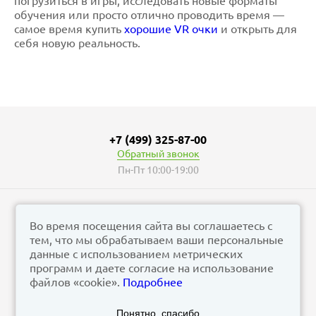
погрузиться в игры, исследовать новые форматы
обучения или просто отлично проводить время —
самое время купить
хорошие VR очки
и открыть для
себя новую реальность.
+7 (499) 325-87-00
Обратный звонок
Пн-Пт 10:00-19:00
Во время посещения сайта вы соглашаетесь с
тем, что мы обрабатываем ваши персональные
© vizzion.ru, 2026
данные с использованием метрических
corp@vizzion.ru
программ и даете согласие на использование
файлов «cookie».
Подробнее
Задать вопрос в чат Телеграм
Понятно, спасибо
Задать вопрос в МАКС