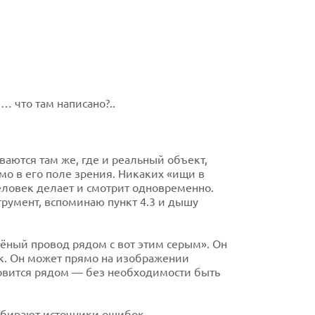
… что там написано?..
ваются там же, где и реальный объект,
мо в его поле зрения. Никаких «ищи в
еловек делает и смотрит одновременно.
трумент, вспоминаю пункт 4.3 и дышу
лёный провод рядом с вот этим серым». Он
ик. Он может прямо на изображении
новится рядом — без необходимости быть
 убирают источники ошибок,