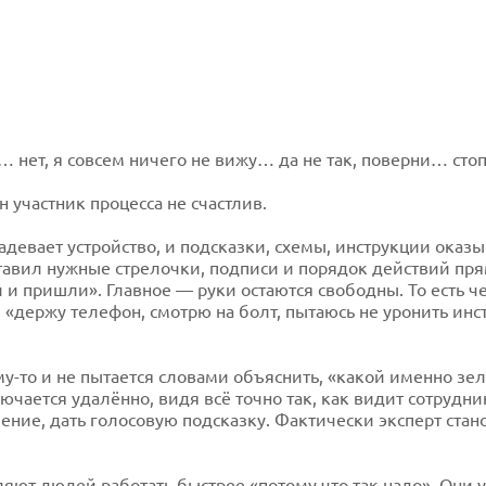
 нет, я совсем ничего не вижу… да не так, поверни… стоп
ин участник процесса не счастлив.
адевает устройство, и подсказки, схемы, инструкции оказы
ставил нужные стрелочки, подписи и порядок действий пря
 и пришли». Главное — руки остаются свободны. То есть ч
«держу телефон, смотрю на болт, пытаюсь не уронить инс
му-то и не пытается словами объяснить, «какой именно зе
ючается удалённо, видя всё точно так, как видит сотрудн
ение, дать голосовую подсказку. Фактически эксперт ста
ляют людей работать быстрее «потому что так надо». Они