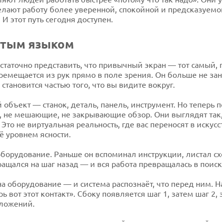
елают работу более уверенной, спокойной и предсказуемой.
И этот путь сегодня доступен.
стым языком
статочно представить, что привычный экран — тот самый,
мещается из рук прямо в поле зрения. Он больше не заним
становится частью того, что вы видите вокруг.
бъект — станок, деталь, панель, инструмент. Но теперь п
, не мешающие, не закрывающие обзор. Они выглядят так,
то не виртуальная реальность, где вас переносят в искусс
ё уровнем ясности.
борудование. Раньше он вспоминал инструкции, листал сх
ащался на шаг назад — и вся работа превращалась в поиск
а оборудование — и система распознаёт, что перед ним. Н
ь вот этот контакт». Сбоку появляется шаг 1, затем шаг 2,
оложений.