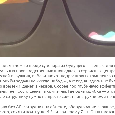
лядели чем-то вроде сувенира из будущего — вещью для п
еальных производственных площадках, в сервисных центрах
ресной игрушки», избавилась от подростковых комплексов 
ричём задачи не «когда-нибудь», а сегодня, здесь и сейча
ю времени, денег и нервов. Скорее про глубинную эффект
ания не просто ценны, а критичны. Где одна ошибка — это
где сотруднику нужно не просто «иметь инструкцию», а по
цию без AR: сотрудник на объекте, оборудование сложное,
ото, ссылки «см. пункт 4.3» и «см. схему 7.1». Он пытаетс