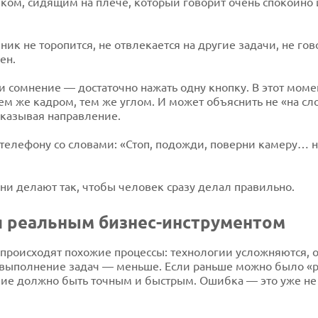
ком, сидящим на плече, который говорит очень спокойно и
ник не торопится, не отвлекается на другие задачи, не го
ен.
ли сомнение — достаточно нажать одну кнопку. В этот мом
ем же кадром, тем же углом. И может объяснить не «на сло
указывая направление.
 телефону со словами: «Стоп, подожди, поверни камеру… н
ни делают так, чтобы человек сразу делал правильно.
я реальным бизнес-инструментом
 происходят похожие процессы: технологии усложняются, 
 выполнение задач — меньше. Если раньше можно было «ра
вие должно быть точным и быстрым. Ошибка — это уже не 