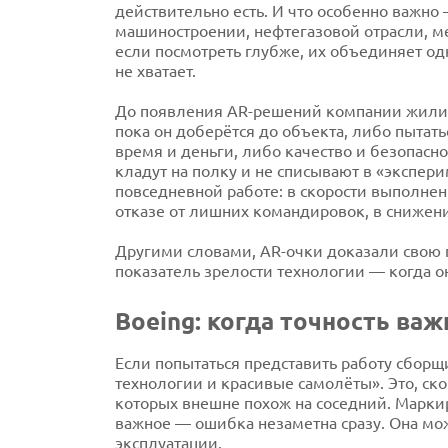
действительно есть. И что особенно важно
машиностроении, нефтегазовой отрасли, м
если посмотреть глубже, их объединяет одн
не хватает.
До появления AR-решений компании жили в
пока он доберётся до объекта, либо пытат
время и деньги, либо качество и безопасно
кладут на полку и не списывают в «экспер
повседневной работе: в скорости выполнени
отказе от лишних командировок, в снижен
Другими словами, AR-очки доказали свою п
показатель зрелости технологии — когда он
Boeing: когда точность важ
Если попытаться представить работу сбор
технологии и красивые самолёты». Это, с
которых внешне похож на соседний. Марки
важное — ошибка незаметна сразу. Она мож
эксплуатации.