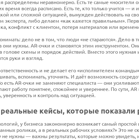
я распределены неравномерно. Есть те самые «носители о
х время всегда расписано. Есть те, кто только учится — и 
кой или сложной ситуацией, вынужден действовать на свой
 эксперта, либо делаем «как кажется правильным». Перв
ка, конфликт с клиентом, потеря материалов или времени
нимать: дело не в том, что люди «не стараются». Дело в т
а они нужны. AR-очки и становятся этим инструментом. Он
 в голове схемы и порядок действий. Вместо этого нужная
тся руки и взгляд.
а ответственность и не делает его «исполнителем команды
шивать, вспоминать, уточнять. И даёт возможность сосредо
о есть AR-очки не заменяют специалиста — они усиливают
т работу понятнее, спокойнее и увереннее. По сути, AR в
, уверенность и контроль над ситуацией.
 реальные кейсы, которые показали 
ологий, у бизнеса закономерно возникает самый простой и
ламных роликах, а в реальных рабочих условиях?» Это не с
не нужны — важны результаты, которые можно увидеть, и