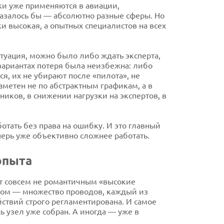
ки уже применяются в авиации,
Казалось бы — абсолютно разные сферы. Но
и высокая, а опытных специалистов на всех
туация, можно было либо ждать эксперта,
 вариантах потеря была неизбежна: либо
ся, их не убирают после «пилота», не
аметен не по абстрактным графикам, а в
ников, в снижении нагрузки на экспертов, в
тать без права на ошибку. И это главный
еперь уже объективно сложнее работать.
опыта
ет совсем не романтичным «высокие
иком — множество проводов, каждый из
ствий строго регламентирована. И самое
ь узел уже собран. А иногда — уже в