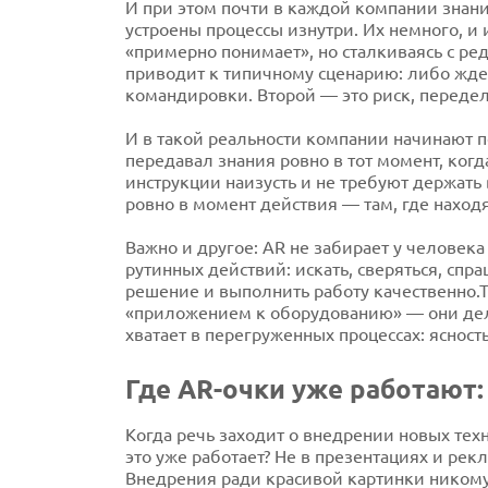
И при этом почти в каждой компании знани
устроены процессы изнутри. Их немного, и и
«примерно понимает», но сталкиваясь с ред
приводит к типичному сценарию: либо ждем
командировки. Второй — это риск, передел
И в такой реальности компании начинают по
передавал знания ровно в тот момент, когд
инструкции наизусть и не требуют держать
ровно в момент действия — там, где находя
Важно и другое: AR не забирает у человек
рутинных действий: искать, сверяться, спра
решение и выполнить работу качественно.Т
«приложением к оборудованию» — они делаю
хватает в перегруженных процессах: ясность
Где AR-очки уже работают:
Когда речь заходит о внедрении новых техн
это уже работает? Не в презентациях и рек
Внедрения ради красивой картинки никому 