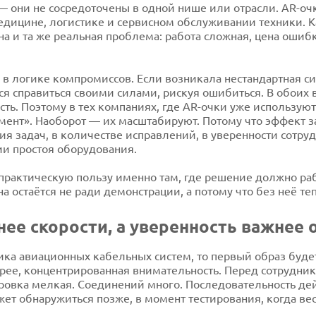
 — они не сосредоточены в одной нише или отрасли. AR-оч
едицине, логистике и сервисном обслуживании техники. 
а и та же реальная проблема: работа сложная, цена ошибк
 логике компромиссов. Если возникала нестандартная си
ься справиться своими силами, рискуя ошибиться. В обоих
сть. Поэтому в тех компаниях, где AR-очки уже используют
имент». Наоборот — их масштабируют. Потому что эффект з
я задач, в количестве исправлений, в уверенности сотруд
ии простоя оборудования.
рактическую пользу именно там, где решение должно рабо
а остаётся не ради демонстрации, а потому что без неё т
нее скорости, а уверенность важнее 
щика авиационных кабельных систем, то первый образ буд
корее, концентрированная внимательность. Перед сотрудн
ровка мелкая. Соединений много. Последовательность дей
ет обнаружиться позже, в момент тестирования, когда вес