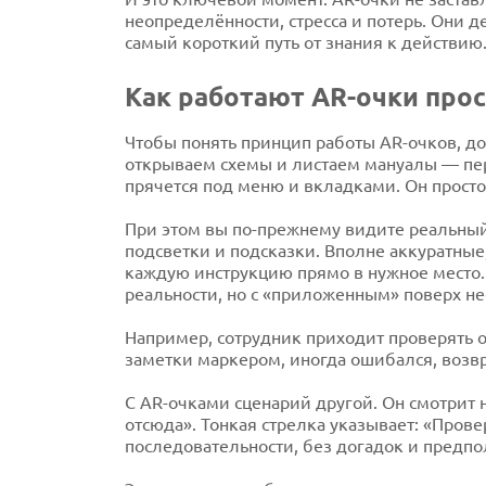
неопределённости, стресса и потерь. Они д
самый короткий путь от знания к действию. 
Как работают AR-очки про
Чтобы понять принцип работы AR-очков, до
открываем схемы и листаем мануалы — пере
прячется под меню и вкладками. Он просто 
При этом вы по-прежнему видите реальный о
подсветки и подсказки. Вполне аккуратные
каждую инструкцию прямо в нужное место. Э
реальности, но с «приложенным» поверх не
Например, сотрудник приходит проверять о
заметки маркером, иногда ошибался, возвр
С AR-очками сценарий другой. Он смотрит н
отсюда». Тонкая стрелка указывает: «Провер
последовательности, без догадок и предп