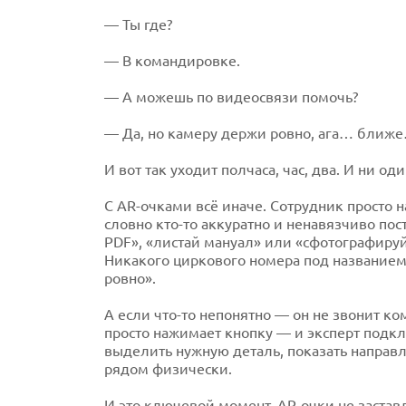
— Ты где?
— В командировке.
— А можешь по видеосвязи помочь?
— Да, но камеру держи ровно, ага… ближе…
И вот так уходит полчаса, час, два. И ни од
С AR-очками всё иначе. Сотрудник просто н
словно кто-то аккуратно и ненавязчиво по
PDF», «листай мануал» или «сфотографируй
Никакого циркового номера под названием 
ровно».
А если что-то непонятно — он не звонит ко
просто нажимает кнопку — и эксперт подкл
выделить нужную деталь, показать направл
рядом физически.
И это ключевой момент. AR-очки не застав