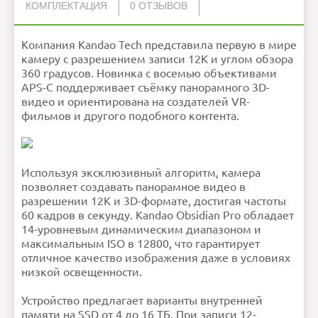
КОМПЛЕКТАЦИЯ
0 ОТЗЫВОВ
Нет отзывов об этом товаре.
Разрешение
Адаптер питания
11520 × 11520 при 30 к/с (12K
1
съемки
3D),11520 ×5760 при 30 , к/с ,
Компания Kandao Tech представила первую в мире
Антенна
2
(12K панорама),11520*5760 при
НАПИСАТЬ ОТЗЫВ
60 , к/с , (12K панорама после
Защитная крышка для объектива
8
сверхразрешения),11520*11520
при 60 , к/с ,(12K3D после
камеру с разрешением записи 12K и углом обзора
Камера
1
сверхразрешения)
Прямая трансляция 7680 × 3840
Кейс для переноски
1
30 к/с (панорама 8K 30 к/с)
360 градусов. Новинка с восемью объективами
Руководство по безопасности и гарантии
1
Угол
360 градусов
захвата (для
Салфетка для оптики
1
APS-C поддерживает съёмку панорамного 3D-
оптических
систем)
Сетевой кабель
1
Разъёмы
Аудиовход 3,5 мм
видео и ориентирована на создателей VR-
USB Type-C
HDMI 2.0 Type-A
Внимание:
HTML не поддерживается! Используйте
Ethernet 10 Гб
обычный текст!
фильмов и другого подобного контента.
Питание
V-образный аккумуляторный
Рейтинг
Плохо
Хорошо
блок питания (опционально) x 2
Адаптер переменного/
Продолжить
постоянного тока 110-220 В
Ошибка в описании?
Используя эксклюзивный алгоритм, камера
позволяет создавать панорамное видео в
разрешении 12K и 3D-формате, достигая частоты
60 кадров в секунду. Kandao Obsidian Pro обладает
14-уровневым динамическим диапазоном и
максимальным ISO в 12800, что гарантирует
отличное качество изображения даже в условиях
низкой освещенности.
Устройство предлагает варианты внутренней
памяти на SSD от 4 до 16 ТБ. При записи 12-