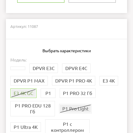
Артикул: 11087
Выбрать характеристики
Модель:
DPVR E3С
DPVR E4C
DPVR P1 MAX
DPVR P1 PRO 4K
E3 4K
E3 4K GC
P1
P1 PRO 32 Гб
P1 PRO EDU 128
P1 Pro Light
Гб
P1 с
P1 Ultra 4K
контроллером