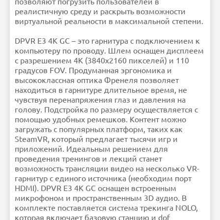
позволяют погрузить пользователей в
реалистичную среду и раскрыть возможности
виртуальной реальности в максимальной степени.
DPVR E3 4K GC – это гарнитура с подключением к
компьютеру по проводу. Шлем оснащен дисплеем
с разрешением 4К (3840х2160 пикселей) и 110
градусов FOV. Продуманная эргономика и
высококлассная оптика Френеля позволяет
находиться в гарнитуре длительное время, не
чувствуя перенапряжения глаз и давления на
голову. Подстройка по размеру осуществляется с
помощью удобных ремешков. Контент можно
загружать с популярных платформ, таких как
SteamVR, который предлагает тысячи игр и
приложений. Идеальным решением для
проведения тренингов и лекций станет
возможность трансляции видео на несколько VR-
гарнитур с единого источника (необходим порт
HDMI). DPVR E3 4K GC оснащен встроенным
микрофоном и пространственным 3D аудио. В
комплекте поставляется система трекинга NOLO,
которая включает базовую станцию и dof