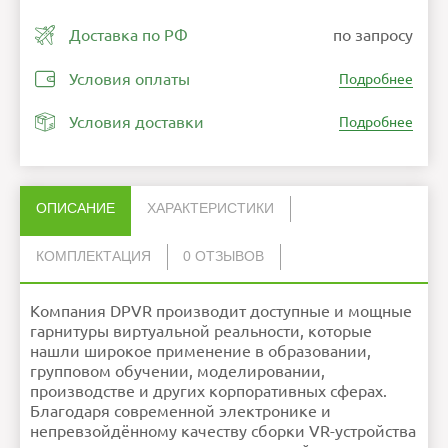
Доставка по РФ
по запросу
Условия оплаты
Подробнее
Условия доставки
Подробнее
ОПИСАНИЕ
ХАРАКТЕРИСТИКИ
КОМПЛЕКТАЦИЯ
0 ОТЗЫВОВ
Нет отзывов об этом товаре.
Модель
NOLO HMD Tracker
E3 4K GC
1
Компания DPVR производит доступные и мощные
Разрешение
USB кабель
3840x2160 4K HD Anti stun Fast
2
НАПИСАТЬ ОТЗЫВ
дисплея
LCD дисплей
Базовая станция Nolo
1
Частота
72 Гц
гарнитуры виртуальной реальности, которые
Зарядный кабель
1
обновления
Кабель HDMI
1
Аудио
Аудиопорт 3,5 мм
нашли широкое применение в образовании,
встроенный микрофон
Контроллер Nolo 6DoF
1
Прочее
Показывает потребление
Накладка
1
калорий в реальном времени
групповом обучении, моделировании,
Шлем виртуальной реальности
1
Вес
300 г
Инструкция по эксплуатации
1
производстве и других корпоративных сферах.
Угол обзора
110 градусов
Гарантийный талон
1
Внимание:
HTML не поддерживается! Используйте
Ошибка в описании?
обычный текст!
Благодаря современной электронике и
Рейтинг
Плохо
Хорошо
непревзойдённому качеству сборки VR-устройства
Продолжить