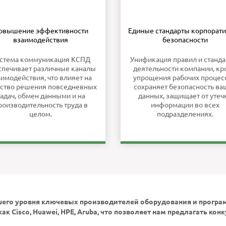
овышение эффективности
Единые стандарты корпорат
взаимодействия
безопасности
стема коммуникация КСПД
Унификация правил и станда
спечивает различные каналы
деятельности компании, к
аимодействия, что влияет на
упрощения рабочих процес
ество решения повседневных
сохраняет безопасность ва
адач, обмен данными и на
данных, защищает от утеч
роизводительность труда в
информации во всех
целом.
подразделениях.
шего уровня ключевых производителей оборудования и програ
ак Cisco, Huawei, HPE, Aruba, что позволяет нам предлагать к