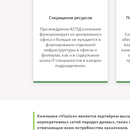
Сокращение ресурсов
П
При внедрении КСПД компания
функционирует из центрального
Си
офиса и больше не нуждается в
обе
формировании отдельной
вз
инфраструктуры в офисах и
кач
филиалах, как и в содержании
з
штата IT-специалистов в каждом
п
подразделении.
Компания «Vizzion» является партнёром выс
корпоративных сетей передач данных, таких к
отвечающие всем потребностям заказчиков.