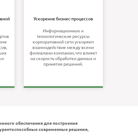
ивной
Ускорение бизнес-процессов
Информационные и
ртов
технологические ресурсы
роме
корпоративной сети ускоряют
сов,
взаимодействие между всеми
ших
филиалами компании, что влияет
ки
на скорость обработки данных и
принятия решений.
ммного обеспечения для построения
онкурентоспособные современные решения,