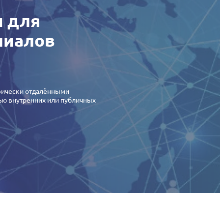
и для
лиалов
фически отдалёнными
ю внутренних или публичных