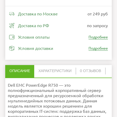
Доставка по Москве
от 249 руб
Доставка по РФ
по запросу
Условия оплаты
Подробнее
Условия доставки
Подробнее
ОПИСАНИЕ
ХАРАКТЕРИСТИКИ
0 ОТЗЫВОВ
Нет отзывов об этом товаре.
Операционная
Canonical ® Ubuntu ® Server
система
LTS, Citrix ® Hypervisor ®,
Dell EMC PowerEdge R750 — это
Microsoft ® Windows Server
НАПИСАТЬ ОТЗЫВ
®, RedHat ® Enterprise Linux,
SUSE ® Linux Enterprise
Server, VMware ® ESXi ® с
полнофункциональный корпоративный сервер
Hyper-V
Накопители
88 Тбайт. До 16 жестких
предназначенный для ресурсоемкой обработки
дисков/твердотельных
накопителей
SAS/SATA/NVMe 2
мультимедийных потоковых данных. Данная
76 Тбайт. До 24 жестких
дисков/твердотельных
накопителей
SAS/SATA/NVMe 2
модель является хорошим решением для
64 ТбайтЗадние отсеки: До 2
жестких дисков/
Внимание:
HTML не поддерживается! Используйте
твердотельных накопителей
обычный текст!
корпоративных IT-систем: поддержка баз данных,
SAS/SATA/NVMe 2
Рейтинг
Плохо
Хорошо
72 Тбайт До 4 жестких
дисков/твердотельных
виртуализация процессов и поддержка других
накопителей
Продолжить
SAS/SATA/NVMe 2