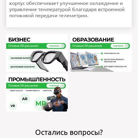
корпус обеспечивает улучшенное охлаждение и
Порты
1 разъем VGAПорты на
задней панели: 1 порт USB
2.0
управление температурой благодаря встроенной
1 порт USB 3.0
1 последовательный порт
(опционально) 2 разъема RJ-
потоковой передачи телеметрии.
45
Рекомендуемая
Выберите Dell ProSupport
поддержка
Plus для критически важных
систем или аппаратную и
программную поддержку
Dell ProSupport класса
Premium для решения
PowerEdge. Также доступны
услуги по развертыванию и
консультации. Обратитесь к
своему представителю Dell
прямо сейчас и узнайте
больше. Набор
предлагаемых услуг Dell и
условия их предоставления
зависят от региона.
Слоты
PCIe: До 8 разъемов PCIe
Gen 4 (до 6 разъемов x16) с
поддержкой модулей
ввода-вывода
SNAPВидеоплата: 1 разъем
VGA (опционально для
конфигурации с
жидкостным охлаждением)
Управление
TPM 1.2/2.0 FIPS, сертификат
CC-TCG, TPM 2.0 NationZ для
Китая, Встроенные или на
сервере iDRAC9, iDRAC
Service Module iDRAC Direct,
Беспроводной модуль Quick
Sync 2Консоли: OpenManage
Enterprise Подключаемый
модуль, OpenManage Power
Manager Подключаемый
модуль, OpenManage
SupportAssist
Подключаемый модуль
OpenManage Update
Manager, Мобильность,
OpenManage
MobileИнструменты:
Интерфейс командной
строки RACADM, iDRAC,
REST API с Redfish IPMI,
System Update Utility, Update
CatalogsOpenManage
Integrations: BMC® TrueSight,
Microsoft® System Center,
RedHat® Ansible® Модули,
VMware® vCenter и vRealize,
Operations
ManagerOpenManage
Connections: IBM Tivoli®
Netcool/OMNIbus, IBM,
Tivoli® Network Manager IP
Edition, Micro Focus®
Operations, Manager, Nagios®
Core, Nagios® XI
Ускорители
До двух ускорителей
Остались вопросы?
двойной ширины 300 Вт,
или до четырех
ускорителей одинарной
ширины 150 Вт, или до
шести ускорителей