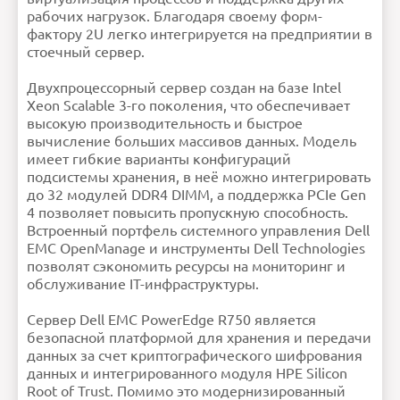
Память
Скорость DIMM: До 3200 млн
рабочих нагрузок. Благодаря своему форм-
транзакций в секундуТип
памяти: RDIMM, LRDIMM
NVDIMM,
фактору 2U легко интегрируется на предприятии в
Энергонезависимая память
Intel® серии 200
(BPS)Разъемы для модулей
стоечный сервер.
памяти: 32 разъема для
модулей DDR4
DIMMМаксимальный объем
ОЗУ: RDIMM: 2 Тбайт,
LRDIMM: 4 Тбайт, NVDIMM:
128
ГбайтЭнергонезависимая
Двухпроцессорный сервер создан на базе Intel
память Intel® серии 200
(BPS): 8 Тбайт
Габариты
86,8 х 482 х 772,13 мм (в, ш,
Xeon Scalable 3-го поколения, что обеспечивает
д)
Вес
31,8 кг
высокую производительность и быстрое
Безопасность
Надежное удаление
Корень доверия на
процессоре
вычисление больших массивов данных. Модель
Блоки питания
Platinum 800 Вт,
переменный ток/240 В
имеет гибкие варианты конфигураций
постоянного тока высокого
напряжения, Titanium 1100
Вт, переменный ток/240 В
подсистемы хранения, в неё можно интегрировать
постоянного тока высокого
напряжения, Platinum 1400
Вт, переменный ток/240 В
постоянного тока высокого
до 32 модулей DDR4 DIMM, а поддержка PCIe Gen
напряжения, Platinum 2400
Вт, переменный ток/240 В
постоянного тока высокого
4 позволяет повысить пропускную способность.
напряжения, Блоки питания
с возможностью «горячего»
подключения и
Встроенный портфель системного управления Dell
опциональным полным
резервированием
Контроллеры
HBA355I
EMC OpenManage и инструменты Dell Technologies
запоминающих
H345
устройств
H755
H755NВнешние
позволят сэкономить ресурсы на мониторинг и
контроллеры: PERC H840
HBA355EПрограммный
RAID-массив:
S150Внутренняя загрузка:
обслуживание IT-инфраструктуры.
Boot Optimized Storage
Subsystem (BOSS-S2):
аппаратный RAID-массив
2 твердотельных
накопителя M.2
Сервер Dell EMC PowerEdge R750 является
Набор
Набор микросхем серии
микросхем
Intel ® C620
Поддержка
Подвижные направляющие
безопасной платформой для хранения и передачи
стоек
ReadyRails™ с опциональным
держателем кабеля для
стоек с четырьмя опорами
данных за счет криптографического шифрования
(для стоек с резьбовыми
отверстиями требуются
опциональные кронштейны-
переходники).Неподвижные
данных и интегрированного модуля HPE Silicon
направляющие ReadyRails™
для стоек с четырьмя и
двумя опорами. Подвижные
Root of Trust. Помимо это модернизированный
направляющие с
опциональной планкой для
разгрузки натяжения.