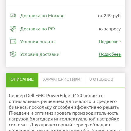
Доставка по Москве
от 249 руб
Доставка по РФ
по запросу
Условия оплаты
Подробнее
Условия доставки
Подробнее
ОПИСАНИЕ
ХАРАКТЕРИСТИКИ
0 ОТЗЫВОВ
Нет отзывов об этом товаре.
Процессор
До двух масштабируемых
процессоров Intel ® Xeon
Сервер Dell EMC PowerEdge R450 является
® третьего поколения ,
НАПИСАТЬ ОТЗЫВ
каждый из которых имеет
до 24ядер
оптимальным решением для малого и среднего
Операционная
Canonical ® Ubuntu ®
система
Server LTS, Citrix ®
Hypervisor ®, Microsoft ®
бизнеса, поскольку способен эффективно решать
Windows Server ®, RedHat
® Enterprise Linux, SUSE ®
Linux Enterprise Server,
IT-задачи и оптимизировать производительность
VMware ® ESXi ® с Hyper-V
Память
Скорость DIMM: До 3200
млн транзакций в
нагрузок благодаря интеллектуальной настройке
секундуТип памяти:
RDIMMРазъемы для
Внимание:
HTML не поддерживается! Используйте
модулей памяти: 16
обычный текст!
системы. Двухпроцессорный сервер обладает
слотов для модулей DDR4
DIMMМаксимальный
Рейтинг
Плохо
Хорошо
объем ОЗУ: RDIMM: 1
обновленными возможностями обработки, ввода-
Тбайт
Продолжить