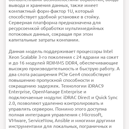
Габариты
42,8 х 482 х (4 x 3,5) 734,95
мм42,8 х 482 х (8 x 2,5)
вывода и хранения данных, также имеет
684,19 мм
Вес
18,62 кг
компактный форм-фактор 1U, который
Безопасность
Микропрограмма с
криптографической
подписью, Безопасная
способствует удобной установке в стойку.
загрузка, Надежное
удаление, Корень доверия
на процессореБлокировка
Серверная платформа предназначена для
системы (требуется
iDRAC9 Enterprise или
Datacenter), TPM 1.2/2.0
FIPS, сертификат CC-TCG,
ресурсоемкой обработки мультимедийных
TPM 2.0 NationZ для Китая
Блоки питания
Platinum 600 Вт,
потоковых данных, сокращая при этом
переменный ток/240 В
постоянного тока высокого
напряжения, Platinum 800
капитальные затраты компании.
Вт, переменный ток/240 В
постоянного тока высокого
напряжения, Titanium 1100
Вт, переменный ток/240 В
постоянного тока высокого
напряженияБлоки
питания с возможностью
Данная модель поддерживает процессоры Intel
«горячего» подключения
и опциональным полным
резервированием
Xeon Scalable 3-го поколения с 24 ядрами на сокет
Контроллеры
Внутренние контроллеры:
запоминающих
PERC H745, H345, HBA355I,
устройств
H755, H755NВнешние
и до 16 модулей RDIMMS DDR4, обеспечивающие
контроллеры: PERC H840,
HBA355EПрограммный
RAID-массив:
высокую производительность и быструю работу. А
S150Внутренняя загрузка:
Boot Optimized Storage
Subsystem (BOSS-S2):
аппаратный RAID-массив ,
два слота расширения PCIe Gen4 способствуют
2 твердотельных
накопителя M.2, 240 или
480 Гбайт, встроенный
повышению пропускной способности и
двойной модуль SDПорт
USB 3.0
сокращению задержек. Технологии iDRAC9
Лицевая панель
Опциональная
фронтальная панель с ЖК-
дисплеем или
фронтальная панель для
Enterprise, OpenManage Enterprise и
безопасности
Набор
Набор микросхем серии
подключаемые модули: iDRAC Direct и Quick Sync
микросхем
Intel ® C620A
Поддержка
Подвижные
стоек
направляющие
2.0, позволяют удаленно контролировать и
ReadyRails™ с
опциональным
держателем кабеля для
управлять сервером. Помимо этого доступна
стоек с четырьмя опорами
(для стоек с резьбовыми
отверстиями требуются
полная интеграция управления с Microsoft,
опциональные
кронштейны-
переходники).
Неподвижные
VMware, ServiceNow, Ansible и многими другими
направляющие
ReadyRails™ для стоек с
четырьмя и двумя
инструментами для локальных, пограничных и
опорами. Подвижные
направляющие с
опциональной планкой