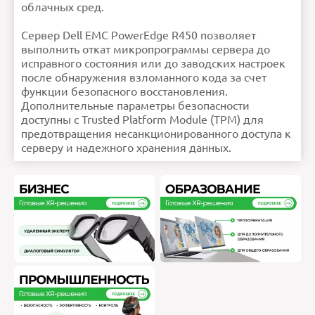
облачных сред.
для разгрузки натяжения.
Порты
Варианты сетевого
подключения: 2 модуля
1GbE LOM и 1 интерфейс
OCP 3.0 (8 каналов PCIe)
(опционально)Порты на
Сервер Dell EMC PowerEdge R450 позволяет
передней панели: 1
выделенный порт Micro-
USB для iDRAC Direct, 1
порт USB 2.0, 1 разъем
выполнить откат микропрограммы сервера до
VGAПорты на задней
панели: 1 порт USB 2.0, 1
последовательный порт
исправного состояния или до заводских настроек
(опционально), 1 порт USB
3.0, 2 разъема RJ-451
разъем VGA (опционально
после обнаружения взломанного кода за счет
для конфигурации с
жидкостным
охлаждением)Внутренние
порты: 1 порт USB 3.0
функции безопасного восстановления.
Рекомендуемая
Выберите Dell ProSupport
поддержка
Plus для критически
Дополнительные параметры безопасности
важных систем или
аппаратную и
программную поддержку
доступны с Trusted Platform Module (TPM) для
Dell ProSupport класса
Premium для решения
PowerEdge. Также
доступны услуги по
предотвращения несанкционированного доступа к
развертыванию и
консультации. Обратитесь
к своему представителю
серверу и надежного хранения данных.
Dell прямо сейчас и
узнайте больше. Набор
предлагаемых услуг Dell и
условия их
предоставления зависят
от региона.
Слоты
2 слота PCIe 4.0
Управление
Встроенные или на
сервере: iDRAC9,
Беспроводной модуль
Quick Sync 2, iDRAC Service
ModuleКонсоли:
OpenManage Enterprise,
Подключаемый модуль
OpenManage Power
Manager, Подключаемый
модуль OpenManage
SupportAssist,
Подключаемый модуль
OpenManage Update
ManagerМобильность:
OpenManage
MobileИнструменты:
Интерфейс командной
строки RACADM, iDRAC
REST API с Redfish, IPMI,
System Update Utility,
Update
CatalogsOpenManage
Integrations: BMC®
TrueSight, Microsoft®
System Center, Модули
Red Hat® Ansible®,
VMware® vCenter и
vRealize Operations
ManagerOpenManage
Connections: IBM Tivoli®
Netcool/OMNIbus, IBM,
Tivoli® Network Manager IP