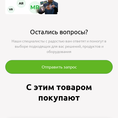
Edition, Micro Focus®
Operations Manager Nagios
Core, Nagios® XI
Форм-фактор
Стоечный сервер форм-
фактора 1U
Ошибка в описании?
Остались вопросы?
Наши специалисты с радостью вам ответят и помогут в
выборе подходящих для вас решений, продуктов и
оборудования
Отправить запрос
С этим товаром
покупают