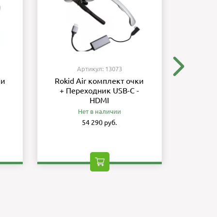
Артикул: 13073
ки
Rokid Air комплект очки
Rokid 
+ Переходник USB-C -
+
HDMI
б
ис
Нет в наличии
Перехо
54 290 руб.