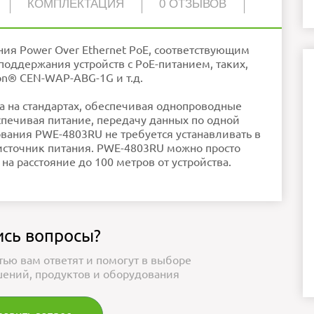
КОМПЛЕКТАЦИЯ
0 ОТЗЫВОВ
3.43 x 6.10 x 10.11 см
1
169 г
ия Power Over Ethernet PoE, соответствующим
32° до 104°F (0° до 40°C)
поддержания устройств с PoE-питанием, таких,
on® CEN-WAP-ABG-1G и т.д.
на на стандартах, обеспечивая однопроводные
пользуйте обычный текст!
спечивая питание, передачу данных по одной
ошо
родолжить
ования PWE-4803RU не требуется устанавливать в
 источник питания. PWE-4803RU можно просто
а расстояние до 100 метров от устройства.
ись вопросы?
тью вам ответят и помогут в выборе
ений, продуктов и оборудования