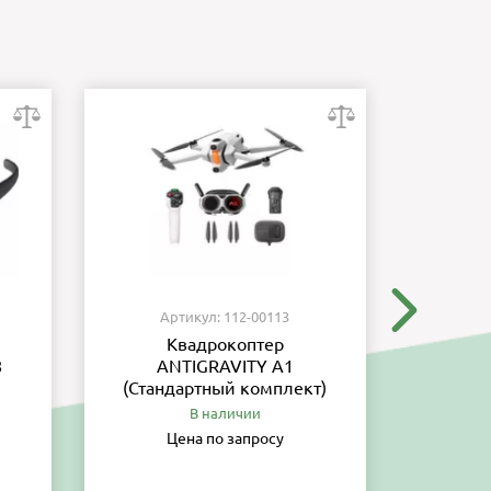
Артикул: 112-00113
Ар
Квадрокоптер
8
ANTIGRAVITY A1
обес
(Стандартный комплект)
тре
вы
В наличии
Цена по запросу
Ц