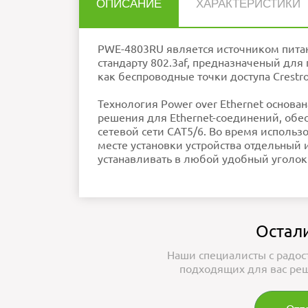
ОПИСАНИЕ
ХАРАКТЕРИСТИКИ
Нет отзывов об этом товаре.
Габариты
Источник питания PWE-4803RU
Вес
PWE-4803RU является источником питан
НАПИСАТЬ ОТЗЫВ
Особенности
стандарту 802.3af, предназначеный для 
Ошибка в описании?
как беспроводные точки доступа Crestr
Технология Power over Ethernet основа
Внимание:
HTML не поддерживается! Ис
решения для Ethernet-соединений, обе
Рейтинг
Плохо
Хор
П
сетевой сети CAT5/6. Во время использ
месте установки устройства отдельный
устанавливать в любой удобный уголок н
Остал
Наши специалисты с радос
подходящих для вас реш