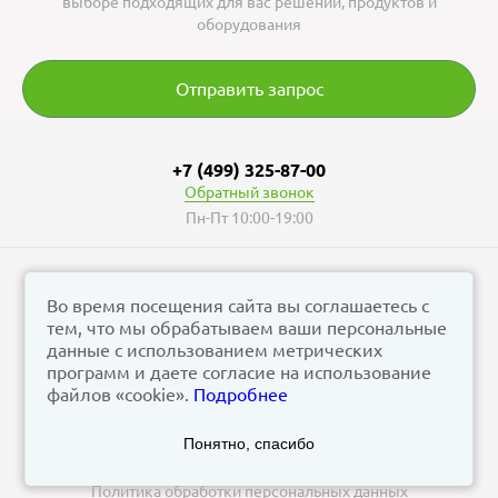
выборе подходящих для вас решений, продуктов и
оборудования
Отправить запрос
+7 (499) 325-87-00
Обратный звонок
Пн-Пт 10:00-19:00
Во время посещения сайта вы соглашаетесь с
тем, что мы обрабатываем ваши персональные
© vizzion.ru, 2026
данные с использованием метрических
corp@vizzion.ru
программ и даете согласие на использование
файлов «cookie».
Подробнее
Задать вопрос в чат Телеграм
Понятно, спасибо
Задать вопрос в МАКС
Политика обработки персональных данных