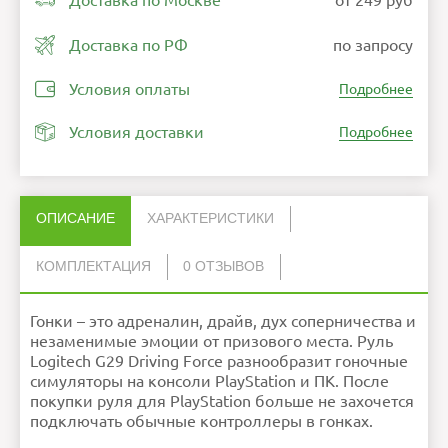
Доставка по Москве
от 249 руб
Доставка по РФ
по запросу
Условия оплаты
Подробнее
Условия доставки
Подробнее
ОПИСАНИЕ
ХАРАКТЕРИСТИКИ
КОМПЛЕКТАЦИЯ
0 ОТЗЫВОВ
Нет отзывов об этом товаре.
Интерфейсы
Адаптер питания
USB
1
Гонки – это адреналин, драйв, дух соперничества и
Габариты
Документация
270 х 260 х 278 мм
1
НАПИСАТЬ ОТЗЫВ
Вес
Педали
2,25 кг
3
незаменимые эмоции от призового места. Руль
Совместимость
Рулевое колесо
PlayStation 5, PlayStation 4.
1
PlayStation 3
Logitech G29 Driving Force разнообразит гоночные
Ошибка в описании?
симуляторы на консоли PlayStation и ПК. После
покупки руля для PlayStation больше не захочется
Внимание:
HTML не поддерживается! Используйте
обычный текст!
подключать обычные контроллеры в гонках.
Рейтинг
Плохо
Хорошо
Продолжить