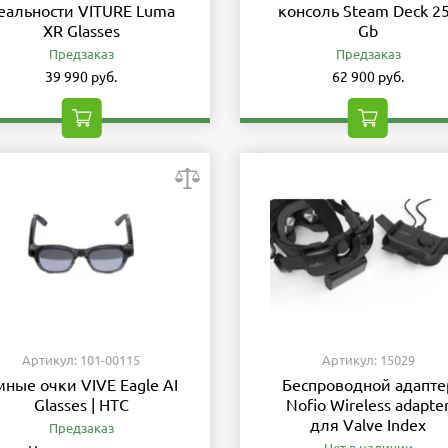
еальности VITURE Luma
консоль Steam Deck 2
XR Glasses
Gb
Предзаказ
Предзаказ
39 990 руб.
62 900 руб.
Артикул: 101-00115
Артикул: 15029
мные очки VIVE Eagle AI
Беспроводной адапте
Glasses | HTC
Nofio Wireless adapte
для Valve Index
Предзаказ