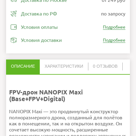
Доставка по Москве
от 249 руб
Доставка по РФ
по запросу
Условия оплаты
Подробнее
Условия доставки
Подробнее
ОПИСАНИЕ
ХАРАКТЕРИСТИКИ
0 ОТЗЫВОВ
Нет отзывов об этом товаре.
Габариты
390 х 390 х 150 мм
Вес
630 грамм
НАПИСАТЬ ОТЗЫВ
Взлет / посадка
Есть
Время полёта
до 23 минут
FPV-дрон NANOPIX Maxi
Дальность полёта
до 3000 м
Полет по заданной
Есть
(Base+FPV+Digital)
траектории
Системы навигации
GPS
GLONASS
FPV
аналоговая камера
+ FPV-очки
Внимание:
HTML не поддерживается! Используйте
NANOPIX Maxi — это продвинутый конструктор
Емкость аккумулятора
5000 мАч,
обычный текст!
Пульт дистанционного
Nanopad
Рейтинг
Плохо
Хорошо
управления
полноразмерного дрона, созданный для полётов
Продолжить
Максимальная
до 85 км/ч
скорость полета
как в помещении, так и на открытом воздухе. Он
Ошибка в описании?
сочетает высокую мощность, расширенные
возможности навигации и поддержку автономных