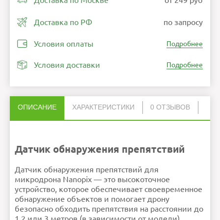
Доставка по Москве
от 249 руб
Доставка по РФ
по запросу
Условия оплаты
Подробнее
Условия доставки
Подробнее
ОПИСАНИЕ
ХАРАКТЕРИСТИКИ
0 ОТЗЫВОВ
Нет отзывов об этом товаре.
Вес
5 грамм
Напряжение
3.3 В
НАПИСАТЬ ОТЗЫВ
питания
Тип
Ультразвуковой или
инфракрасный (в
Датчик обнаружения препятствий
зависимости от модели)
Совместимость
Nanopix
Nanopix Plus
Ошибка в описании?
Датчик обнаружения препятствий для
Внимание:
HTML не поддерживается! Используйте
микродрона Nanopix — это высокоточное
обычный текст!
Рейтинг
Плохо
Хорошо
устройство, которое обеспечивает своевременное
Продолжить
обнаружение объектов и помогает дрону
безопасно обходить препятствия на расстоянии до
1.2 или 3 метров (в зависимости от модели).