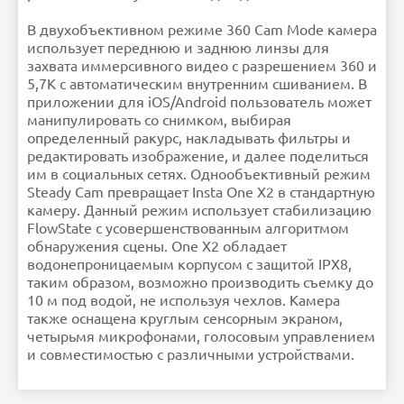
Количество
2
матриц
Количество
2
В двухобъективном режиме 360 Cam Mode камера
объективов
Максимальная
30/100 к/с
частота кадров
использует переднюю и заднюю линзы для
при съемке HD
видео
захвата иммерсивного видео с разрешением 360 и
Максимальное
70 минут
время работы
от
аккумулятора
5,7K с автоматическим внутренним сшиванием. В
Максимальное
5760х2880 пикселей
разрешение
приложении для iOS/Android пользователь может
видеосъемки
Максимальное
6080х3040 пикселей
манипулировать со снимком, выбирая
разрешение
фотосъемки
Матрица
18MP
определенный ракурс, накладывать фильтры и
Поддержка
до 1Тб
карт памяти
редактировать изображение, и далее поделиться
(максимальный
объем)
Поддержка
да
им в социальных сетях. Однообъективный режим
стриминга
Режимы
360 в форматах insp, jpeg,
Steady Cam превращает Insta One X2 в стандартную
фотосъемки
RAW (dng)
Режимы
360 в форматах insv, MP4,
видеосъемки
LOG, HDR
камеру. Данный режим использует стабилизацию
Тип камеры
Любительская,
профессиональная
FlowState с усовершенствованным алгоритмом
Угол обзора
200 градусов
обнаружения сцены. One X2 обладает
Ошибка в описании?
водонепроницаемым корпусом с защитой IPX8,
таким образом, возможно производить съемку до
10 м под водой, не используя чехлов. Камера
также оснащена круглым сенсорным экраном,
четырьмя микрофонами, голосовым управлением
и совместимостью с различными устройствами.