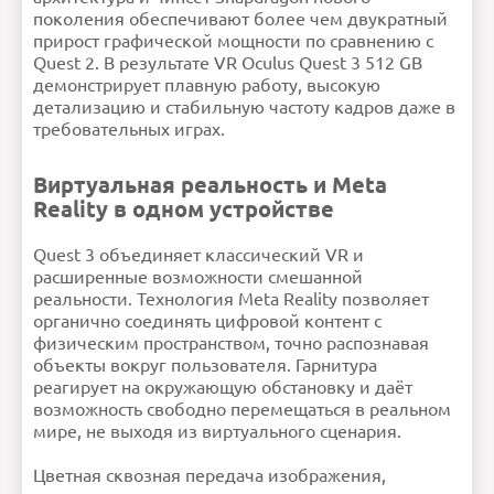
Внимание:
HTML не поддерживается! Используйте
Wi-Fi 6E (2,4
обычный текст!
5
поколения обеспечивают более чем двукратный
6 ГГц)
Рейтинг
Плохо
Хорошо
Время работы от
1.5-2.9 ч
прирост графической мощности по сравнению с
батареи
Продолжить
Объем встроенной
512 ГБ
памяти
Quest 2. В результате VR Oculus Quest 3 512 GB
Вес
515 г
демонстрирует плавную работу, высокую
Контроллеры
Touch Plus 2 шт
Процессор
Snapdragon XR2 Gen 2
(4 нм)
детализацию и стабильную частоту кадров даже в
Дисплей
два LCD
требовательных играх.
Ошибка в описании?
Виртуальная реальность и Meta
Reality в одном устройстве
Quest 3 объединяет классический VR и
расширенные возможности смешанной
реальности. Технология Meta Reality позволяет
органично соединять цифровой контент с
физическим пространством, точно распознавая
объекты вокруг пользователя. Гарнитура
реагирует на окружающую обстановку и даёт
возможность свободно перемещаться в реальном
мире, не выходя из виртуального сценария.
Цветная сквозная передача изображения,