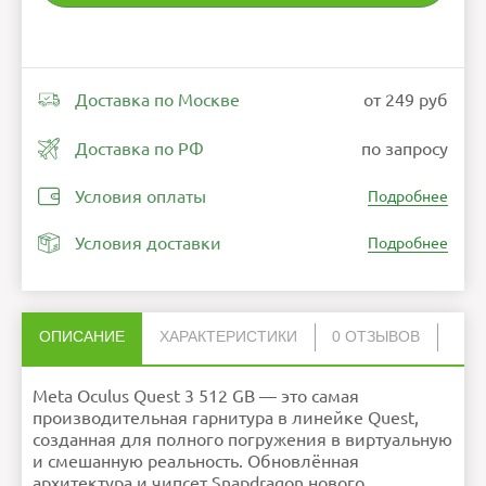
Доставка по Москве
от 249 руб
Доставка по РФ
по запросу
Условия оплаты
Подробнее
Условия доставки
Подробнее
ОПИСАНИЕ
ХАРАКТЕРИСТИКИ
0 ОТЗЫВОВ
Нет отзывов об этом товаре.
Разрешение на глаз
2064×2208
Meta Oculus Quest 3 512 GB — это самая
Разрешение
4128×2208
НАПИСАТЬ ОТЗЫВ
дисплея
Угол обзора
110
производительная гарнитура в линейке Quest,
Частота обновления
120 Гц
созданная для полного погружения в виртуальную
Регулировка
механическая
межлинзового
Расстояние между
расстояния
линзами: 58–72 мм
линзы pancake
и смешанную реальность. Обновлённая
Интерфейсы
USB-C
Разьем для
архитектура и чипсет Snapdragon нового
наушников с
микрофоном: 3.5